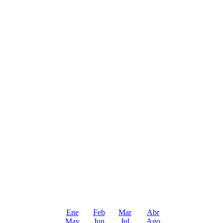
Ene
Feb
Mar
Abr
May
Jun
Jul
Ago