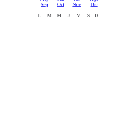
Sep
Oct
Nov
Dic
L
M
M
J
V
S
D