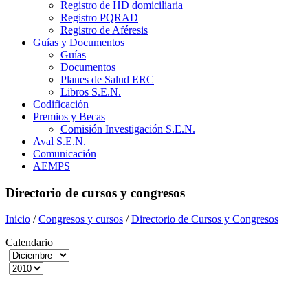
Registro de HD domiciliaria
Registro PQRAD
Registro de Aféresis
Guías y Documentos
Guías
Documentos
Planes de Salud ERC
Libros S.E.N.
Codificación
Premios y Becas
Comisión Investigación S.E.N.
Aval S.E.N.
Comunicación
AEMPS
Directorio de cursos y congresos
Inicio
/
Congresos y cursos
/
Directorio de Cursos y Congresos
Calendario