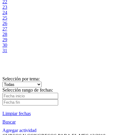
22
23
24
25
26
27
28
29
30
31
Selección por tema:
Selección rango de fechas:
Limpiar fechas
Buscar
Agregar actividad