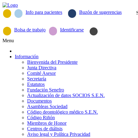
Info para pacientes
Buzón de sugerencias
Bolsa de trabajo
Identificarse
Menu
Información
Bienvenida del Presidente
Junta Directiva
Comité Asesor
Secretaría
Estatutos
Fundación Senefro
Actualización de datos SOCIOS S.E.N.
Documentos
Asambleas Sociedad
Código deontológico médico S.E.N.
Código Riñón
Miembros de Honor
Centros de diálisis
Aviso legal y Política Privacidad