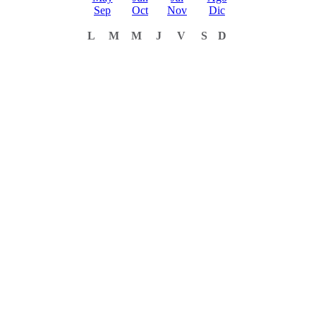
Sep
Oct
Nov
Dic
L
M
M
J
V
S
D