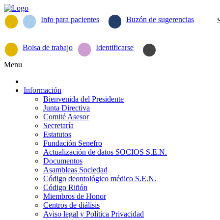
Info para pacientes
Buzón de sugerencias
Bolsa de trabajo
Identificarse
Menu
Información
Bienvenida del Presidente
Junta Directiva
Comité Asesor
Secretaría
Estatutos
Fundación Senefro
Actualización de datos SOCIOS S.E.N.
Documentos
Asambleas Sociedad
Código deontológico médico S.E.N.
Código Riñón
Miembros de Honor
Centros de diálisis
Aviso legal y Política Privacidad