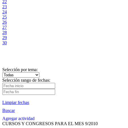
22
23
24
25
26
27
28
29
30
Selección por tema:
Selección rango de fechas:
Limpiar fechas
Buscar
Agregar actividad
CURSOS Y CONGRESOS PARA EL MES 9/2010