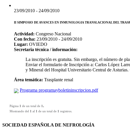
23/09/2010 - 24/09/2010
II SIMPOSIO DE AVANCES EN INMUNOLOGIA TRANSLACIONAL DEL TRAS
Actividad:
Congreso Nacional
Con fecha:
23/09/2010 - 24/09/2010
Lugar:
OVIEDO
Secretaria técnica / información:
La inscripción es gratuita. Sin embargo, el número de pla
Enviar el formulario de Inscripción a: Carlos López Lar
y Mineral del Hospital Universitario Central de Asturias
Área temática:
Trasplante renal
Programa programayboletininscripcion.pdf
.
Página
1
de un total de
1
Mostrando del
1
al
1
de un total de
1
registros.
SOCIEDAD ESPAÑOLA DE NEFROLOGÍA