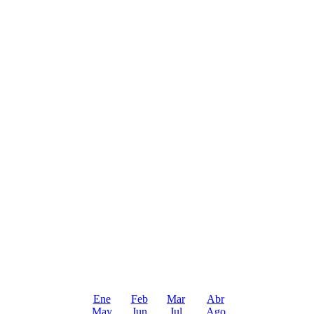
Ene
Feb
Mar
Abr
May
Jun
Jul
Ago