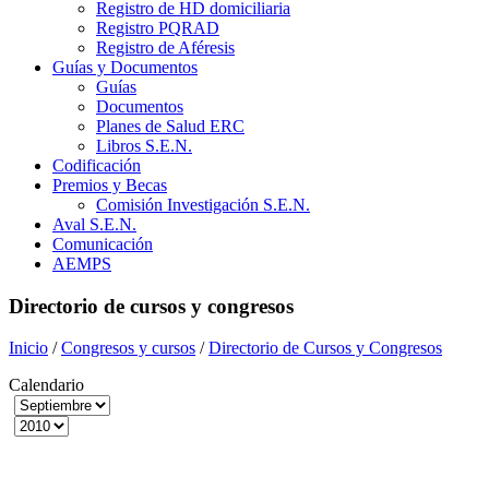
Registro de HD domiciliaria
Registro PQRAD
Registro de Aféresis
Guías y Documentos
Guías
Documentos
Planes de Salud ERC
Libros S.E.N.
Codificación
Premios y Becas
Comisión Investigación S.E.N.
Aval S.E.N.
Comunicación
AEMPS
Directorio de cursos y congresos
Inicio
/
Congresos y cursos
/
Directorio de Cursos y Congresos
Calendario