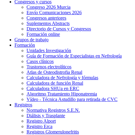
Congresos y cursos
Congreso 2026 Murcia
Envío Comunicaciones 2026
Congresos anteriores
Suplementos Abstracts
Directorio de Cursos y Congresos
Formación online
Grupos de trabajo
Formación
Unidades Investigación
Guía de Formación de Especialistas en Nefrología
Casos clínicos
Trastornos electrolíticos
Atlas de Osteodistrofia Renal
Calculadora de Nefrología y fórmulas
Calculadora de función Renal
Calculadora SHUa en ERC
Algoritmo Tratamiento Hiponatremia
Vídeo - Técnica Astudillo para retirada de CVC
Registros
Normativa Registros S.E.N.
Diálisis y Trasplante
Registro Alport
Registro Erca
Registros Glomerulonefritis