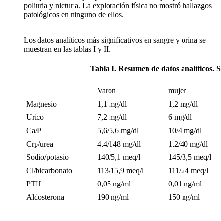
poliuria y nicturia. La exploración física no mostró hallazgos
patológicos en ninguno de ellos.
Los datos analíticos más significativos en sangre y orina se
muestran en las tablas I y II.
Tabla I. Resumen de datos analíticos. 
Varon
mujer
Magnesio
1,1 mg/dl
1,2 mg/dl
Urico
7,2 mg/dl
6 mg/dl
Ca/P
5,6/5,6 mg/dl
10/4 mg/dl
Crp/urea
4,4/148 mg/dl
1,2/40 mg/dl
Sodio/potasio
140/5,1 meq/l
145/3,5 meq/l
Cl/bicarbonato
113/15,9 meq/l
111/24 meq/l
PTH
0,05 ng/ml
0,01 ng/ml
Aldosterona
190 ng/ml
150 ng/ml