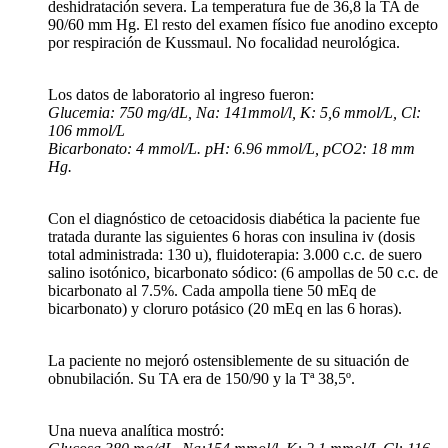
deshidratación severa. La temperatura fue de 36,8 la TA de
90/60 mm Hg. El resto del examen físico fue anodino excepto
por respiración de Kussmaul. No focalidad neurológica.
Los datos de laboratorio al ingreso fueron:
Glucemia: 750 mg/dL, Na: 141mmol/l, K: 5,6 mmol/L, Cl:
106 mmol/L
Bicarbonato: 4 mmol/L. pH: 6.96 mmol/L, pCO2: 18 mm
Hg.
Con el diagnóstico de cetoacidosis diabética la paciente fue
tratada durante las siguientes 6 horas con insulina iv (dosis
total administrada: 130 u), fluidoterapia: 3.000 c.c. de suero
salino isotónico, bicarbonato sódico: (6 ampollas de 50 c.c. de
bicarbonato al 7.5%. Cada ampolla tiene 50 mEq de
bicarbonato) y cloruro potásico (20 mEq en las 6 horas).
La paciente no mejoró ostensiblemente de su situación de
obnubilación. Su TA era de 150/90 y la Tª 38,5º.
Una nueva analítica mostró: