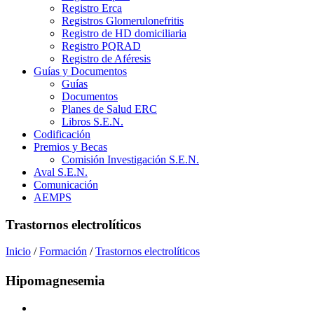
Registro Erca
Registros Glomerulonefritis
Registro de HD domiciliaria
Registro PQRAD
Registro de Aféresis
Guías y Documentos
Guías
Documentos
Planes de Salud ERC
Libros S.E.N.
Codificación
Premios y Becas
Comisión Investigación S.E.N.
Aval S.E.N.
Comunicación
AEMPS
Trastornos electrolíticos
Inicio
/
Formación
/
Trastornos electrolíticos
Hipomagnesemia