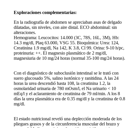
Exploraciones complementarias:
En la radiografía de abdomen se apreciaban asas de delgado
dilatadas, sin niveles, con aire distal. ECO abdominal: sin
alteraciones.
Hemograma: Leucocitos: 14.000 (3C, 78S, 16L, 3M), Hb:
14.3 mg/dl, Plaq 63.000, VSG 55. Bioquímica: Urea: 124,
Creatinina 1.9 mg/dl, Na 142, K 3.8, Cl 99. Orina: 9-10 h/pc,
proteinuria: ++. El magnesio plasmático de 2 mg/dl,
magnesiuria de 10 mg/24 horas (normal 35-100 mg/24 horas).
Con el diagnóstico de suboclusión intestinal se le trató con
suero glucosado 5%, salino isotónico y ranitidina. A las 24
horas la urea descendió hasta 108, la creatinina 1.2, la
osmolaridad urinaria de 780 mOsm/l, el Na urinario < 10
mEq/l y el aclaramiento de creatinina de 79 ml/min. A los 8
días la urea plasmática era de 0.35 mg/dl y la creatinina de 0.8
mg/dl.
El estado nutricional reveló una deplección moderada de los
pliegues grasos y de la circunferencia muscular del brazo y