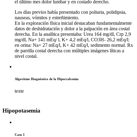
el último mes dolor lumbar y en costado derecho.
Los días previos había presentado con poliuria, polidipsia,
nauseas, vómitos y estreñimiento.
En la exploración física inicial destacaban fundamentalmente
datos de deshidratación y dolor a la palpación en área costal
derecha. En la analítica presentaba: Urea 164 mg/dl, Crp 2,9
mg/dl, Na+ 141 mEq/ l, K+ 4,2 mEq/l, CO3H- 26,2 mEq/l;
en orina: Na+ 27 mEq/l, K+ 42 mEq/l, sedimento normal. Rx
de parrilla costal derecha con múltiples imágenes líticas a
nivel costal.
Algoritmo Diagnóstico de la Hipercalcemia
texte
Hipopotasemia
Caso 1