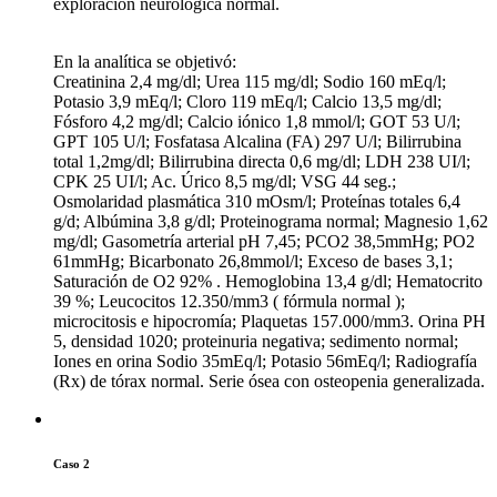
exploración neurológica normal.
En la analítica se objetivó:
Creatinina 2,4 mg/dl; Urea 115 mg/dl; Sodio 160 mEq/l;
Potasio 3,9 mEq/l; Cloro 119 mEq/l; Calcio 13,5 mg/dl;
Fósforo 4,2 mg/dl; Calcio iónico 1,8 mmol/l; GOT 53 U/l;
GPT 105 U/l; Fosfatasa Alcalina (FA) 297 U/l; Bilirrubina
total 1,2mg/dl; Bilirrubina directa 0,6 mg/dl; LDH 238 UI/l;
CPK 25 UI/l; Ac. Úrico 8,5 mg/dl; VSG 44 seg.;
Osmolaridad plasmática 310 mOsm/l; Proteínas totales 6,4
g/d; Albúmina 3,8 g/dl; Proteinograma normal; Magnesio 1,62
mg/dl; Gasometría arterial pH 7,45; PCO2 38,5mmHg; PO2
61mmHg; Bicarbonato 26,8mmol/l; Exceso de bases 3,1;
Saturación de O2 92% . Hemoglobina 13,4 g/dl; Hematocrito
39 %; Leucocitos 12.350/mm3 ( fórmula normal );
microcitosis e hipocromía; Plaquetas 157.000/mm3. Orina PH
5, densidad 1020; proteinuria negativa; sedimento normal;
Iones en orina Sodio 35mEq/l; Potasio 56mEq/l; Radiografía
(Rx) de tórax normal. Serie ósea con osteopenia generalizada.
Caso 2