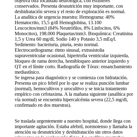
objetiva otra focalidad neurológica, con esfínteres
conservados. Presenta desnutrición muy importante, con
deshidratación severa y el resto de exploración es normal.
La analítica de urgencia muestra: Hemograma: 40%
Hematocrito, 15,5 g/dl Hemoglobina, 13.100
Leucocitos/mm3 (84% Neutrófilos, 8% Linfocitos, 6%
Monocitos), 198.000 Plaquetas/mm3. Bioquímica: Creatinina
1,5 y Urea 60 mg/dl, Sodio 140 y Potasio 3,5 mEq/l.
Sedimento: bacteriuria, piuria, resto normal.
Electrocardiograma: ritmo sinusal, extrasistolia
supraventricular ocasional, hipertrofia ventricular izquierda,
bloqueo de rama derecha, hemibloqueo anterior izquierdo y
QT en el límite corto. Radiografía de Tórax: ensanchamiento
mediastínico.
Se ingresa para diagnóstico y se comienza con hidratación.
Presenta un pico febril por lo que se realiza punción lumbar
(normal), hemocultivos y urocultivo y se inicia tratamiento
empírico con cefotaxima. A la mañana siguiente (analítica por
vía normal) se encuentra hipercalcémia severa (22,5 mg/dl,
confirmado en dos muestras).
Se traslada urgentemente a nuestro hospital, donde llega con
importante agitación. Estaba afebril, normotenso y llamaba la
atención su desnutrición y deshidratación sin otros datos