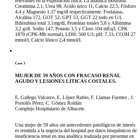
relevantes en la exploración física. La analítica mostraba:
Creatinina 2,1, Urea 98, Acido úrico 11, Calcio 22,5, Fósforo
4.4 y Magnesio 1,37 mg/dl respectivamente. Fosfatasa..
Alcalina 172, GOT 52, GPT 53, GGT 22 todo en U/l,
Bilirrubina total 3,1mg/dl, Proteínas totales 5,8 y Albúmina
3,2 g/dl. Sodio 147, Potasio 3,5 y Cloro 104 mEq/l. CPK
1870 (CPK-Mb normal), LDH: 500 U/l, pH: 7.33, CO3H 27
mmol/l, Calcio Iónico 2,4 mmol/l.
Caso 3
MUJER DE 59 AÑOS CON FRACASO RENAL
AGUDO Y LESIONES LITICAS COSTALES.
E. Gallego Valcarce, E. López Rubio, F. Llamas Fuentes , J.
Portolés Pérez, C. Gómez Roldán
Complejo Hospitalario de Albacete.
Una mujer de 59 años sin antecedentes patológicos de interés
es remitida a la urgencia del hospital por datos bioquímicos de
insuficiencia renal en una analítica realizada por presentar en