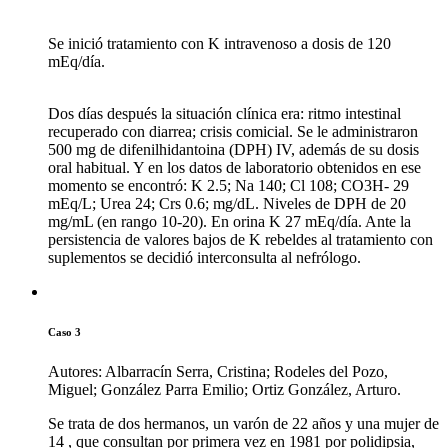
Se inició tratamiento con K intravenoso a dosis de 120
mEq/día.
Dos días después la situación clínica era: ritmo intestinal
recuperado con diarrea; crisis comicial. Se le administraron
500 mg de difenilhidantoina (DPH) IV, además de su dosis
oral habitual. Y en los datos de laboratorio obtenidos en ese
momento se encontró: K 2.5; Na 140; Cl 108; CO3H- 29
mEq/L; Urea 24; Crs 0.6; mg/dL. Niveles de DPH de 20
mg/mL (en rango 10-20). En orina K 27 mEq/día. Ante la
persistencia de valores bajos de K rebeldes al tratamiento con
suplementos se decidió interconsulta al nefrólogo.
Caso 3
Autores: Albarracín Serra, Cristina; Rodeles del Pozo,
Miguel; González Parra Emilio; Ortiz González, Arturo.
Se trata de dos hermanos, un varón de 22 años y una mujer de
14 , que consultan por primera vez en 1981 por polidipsia,