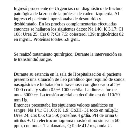
Ingresó procedente de Urgencias con diagnóstico de fractura
patológica de la zona de la prótesis de cadera izquierda. Al
ingreso el paciente impresionaba de desnutrido y
deshidratado. En las pruebas complementarias efectuadas
entonces se hallaron los siguientes datos: Na 140; K 3.17; Cl
108; Urea 25; Crs 0.7; Ca 7.5; colesterol 139; triglicéridos 82
en mg/dL. Proteínas totales 5.8 g/dL.
Se realizó tratamiento quirúrgico. Durante la intervención se
le transfundió sangre.
Durante su estancia en la sala de Hospitalización el paciente
presentó una situación de íleo paralítico que requirió de sonda
nasogástrica e hidratación intravenosa con glucosado al 5%
1000 cc/día y salino 0.9% 1000 cc/día. La diuresis fue de
unos 3000 cc. La tensión arterial en decúbito era de 110/70
mm Hg.
Entonces presentaba los siguientes valores analíticos en
sangre: Na 141; Cl 108; K 1.9; Co3H- 31 todo en mEq/L;
Urea 24; Crs 0.6; Ca 5.9; proteínas 4 g/día. PH de orina 6,
nitritos +. Un electrocardiograma mostró ritmo sinusal a 60
ppm, con ondas T aplanadas, QTc de 412 ms, onda U.