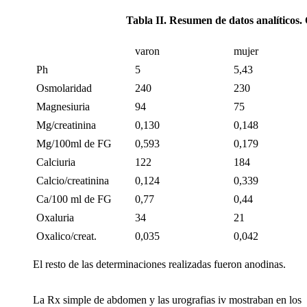
Tabla II. Resumen de datos analíticos.
varon
mujer
Ph
5
5,43
Osmolaridad
240
230
Magnesiuria
94
75
Mg/creatinina
0,130
0,148
Mg/100ml de FG
0,593
0,179
Calciuria
122
184
Calcio/creatinina
0,124
0,339
Ca/100 ml de FG
0,77
0,44
Oxaluria
34
21
Oxalico/creat.
0,035
0,042
El resto de las determinaciones realizadas fueron anodinas.
La Rx simple de abdomen y las urografias iv mostraban en los