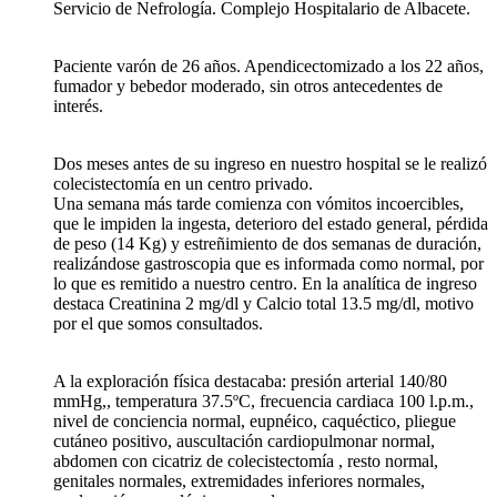
Servicio de Nefrología. Complejo Hospitalario de Albacete.
Paciente varón de 26 años. Apendicectomizado a los 22 años,
fumador y bebedor moderado, sin otros antecedentes de
interés.
Dos meses antes de su ingreso en nuestro hospital se le realizó
colecistectomía en un centro privado.
Una semana más tarde comienza con vómitos incoercibles,
que le impiden la ingesta, deterioro del estado general, pérdida
de peso (14 Kg) y estreñimiento de dos semanas de duración,
realizándose gastroscopia que es informada como normal, por
lo que es remitido a nuestro centro. En la analítica de ingreso
destaca Creatinina 2 mg/dl y Calcio total 13.5 mg/dl, motivo
por el que somos consultados.
A la exploración física destacaba: presión arterial 140/80
mmHg,, temperatura 37.5ºC, frecuencia cardiaca 100 l.p.m.,
nivel de conciencia normal, eupnéico, caquéctico, pliegue
cutáneo positivo, auscultación cardiopulmonar normal,
abdomen con cicatriz de colecistectomía , resto normal,
genitales normales, extremidades inferiores normales,