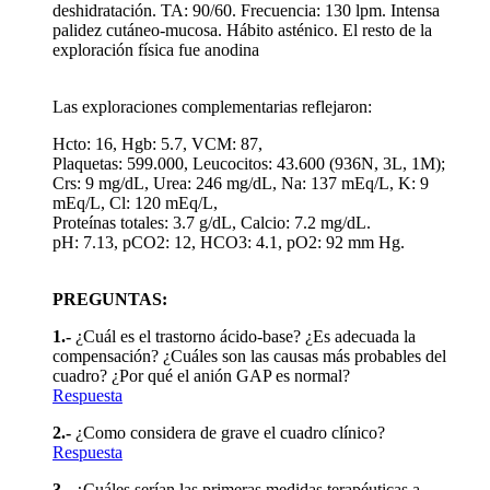
deshidratación. TA: 90/60. Frecuencia: 130 lpm. Intensa
palidez cutáneo-mucosa. Hábito asténico. El resto de la
exploración física fue anodina
Las exploraciones complementarias reflejaron:
Hcto: 16, Hgb: 5.7, VCM: 87,
Plaquetas: 599.000, Leucocitos: 43.600 (936N, 3L, 1M);
Crs: 9 mg/dL, Urea: 246 mg/dL, Na: 137 mEq/L, K: 9
mEq/L, Cl: 120 mEq/L,
Proteínas totales: 3.7 g/dL, Calcio: 7.2 mg/dL.
pH: 7.13, pCO2: 12, HCO3: 4.1, pO2: 92 mm Hg.
PREGUNTAS:
1.-
¿Cuál es el trastorno ácido-base? ¿Es adecuada la
compensación? ¿Cuáles son las causas más probables del
cuadro? ¿Por qué el anión GAP es normal?
Respuesta
2.-
¿Como considera de grave el cuadro clínico?
Respuesta
3.-
¿Cuáles serían las primeras medidas terapéuticas a