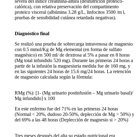
severa del índice creatinina-altura (desnutrición proteico-
calórica), con relativa preservación del compartimento
proteico visceral (albúmina 3.28 g/L, linfocitos 3500 /m l,
pruebas de sensibilidad cutánea retardada negativas).
Diagnóstico final
Se realizó una prueba de sobrecarga intravenosa de magnesio
con 0.5 mmol/Kg de Mg elemental (en forma de sulfato
magnésico) en 500 ml/ de dextrosa al 5% a pasar en 8 horas
(Mg total infundido 520 mg). Durante las primeras 24 horas a
partir de la infusión la magnesiuria medida fue de 160 mg, y
en las siguientes 24 horas de 15.6 mg/24 horas. La retención
de magnesio calculada según la fórmula:
RMg (%): [1- (Mg urinario postinfusión – Mg urinario basal)/
Mg infundido] x 100
En este enfermo fue del 71% en las primeras 24 horas
(Normal < 20%, dudoso 20-50%, deplección de Mg > 50%) y
del 69% a las 48 horas (Deplección de magnesio si > 20%)
Tres meses después del alta su estado nutricional era