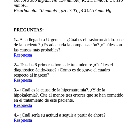
Glucosa 380 mg/dL, Na:154 mmol/l, K: 2.1 mmol/L Cl: 116
mmol/L
Bicarbonato: 10 mmol/L, pH: 7.05, pCO2:37 mm Hg
PREGUNTAS:
1.-
A su llegada a Urgencias: ¿Cuál es el trastorno ácido-base
de la paciente? ¿Es adecuada la compensación? ¿Cuáles son
las causas más probables?
Respuesta
2.-
Tras las 6 primeras horas de tratamiento: ¿Cuál es el
diagnóstico ácido-base? ¿Cómo es de grave el cuadro
respecto al ingreso?
Respuesta
3.-
¿Cuál es la causa de la hipernatremia?. ¿Y de la
hipokalemia?. Cite al menos tres errores que se han cometido
en el tratamiento de este paciente.
Respuesta
4.-
¿Cuál sería su actitud a seguir a partir de ahora?
Respuesta