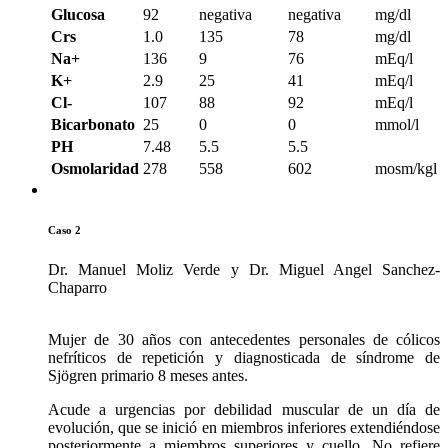
Glucosa
92
negativa
negativa
mg/dl
Crs
1.0
135
78
mg/dl
Na+
136
9
76
mEq/l
K+
2.9
25
41
mEq/l
Cl-
107
88
92
mEq/l
Bicarbonato
25
0
0
mmol/l
PH
7.48
5.5
5.5
Osmolaridad
278
558
602
mosm/kgl
Caso 2
Dr. Manuel Moliz Verde y Dr. Miguel Angel Sanchez-
Chaparro
Mujer de 30 años con antecedentes personales de cólicos
nefríticos de repetición y diagnosticada de síndrome de
Sjögren primario 8 meses antes.
Acude a urgencias por debilidad muscular de un día de
evolución, que se inició en miembros inferiores extendiéndose
posteriormente a miembros superiores y cuello. No refiere