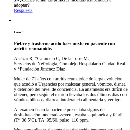
adoptar?
Respuesta
Caso 3
Fiebre y trastorno ácido-base mixto en paciente con
artritis reumatoide.
Alcázar R, *Caramelo C, De la Torre M.
Servicios de Nefrología, Complejo Hospitalario Ciudad Real
y *Fundación Jiménez Díaz
Mujer de 71 años con artritis reumatoide de larga evolución,
que acudió a Urgencias por malestar general, vómitos, disnea
y deterioro del nivel de conciencia. La anamnesis era difícil de
obtener, pero según el marido llevaba los dos últimos días con
vómitos biliosos, diarrea, intolerancia alimentaria y vértigo.
Al examen físico la paciente presentaba signos de
deshidratación moderada-severa, estaba taquipnéica y febril
(Tª: 38.5ºC). TA: 95/60, pulso: 110 ppm.
Muy somnolienta, discreta desorientación temporo-espacial,