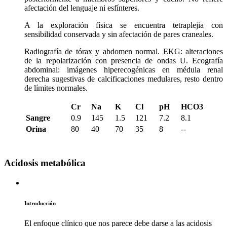
afectación del lenguaje ni esfínteres.
A la exploración física se encuentra tetraplejia con
sensibilidad conservada y sin afectación de pares craneales.
Radiografía de tórax y abdomen normal. EKG: alteraciones
de la repolarización con presencia de ondas U. Ecografía
abdominal: imágenes hiperecogénicas en médula renal
derecha sugestivas de calcificaciones medulares, resto dentro
de límites normales.
Cr
Na
K
Cl
pH
HCO3
Sangre
0.9
145
1.5
121
7.2
8.1
Orina
80
40
70
35
8
--
Acidosis metabólica
Introducción
El enfoque clínico que nos parece debe darse a las acidosis