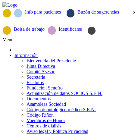
Info para pacientes
Buzón de sugerencias
Bolsa de trabajo
Identificarse
Menu
Información
Bienvenida del Presidente
Junta Directiva
Comité Asesor
Secretaría
Estatutos
Fundación Senefro
Actualización de datos SOCIOS S.E.N.
Documentos
Asambleas Sociedad
Código deontológico médico S.E.N.
Código Riñón
Miembros de Honor
Centros de diálisis
Aviso legal y Política Privacidad