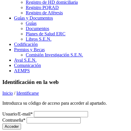
Registro de HD domiciliaria
Registro PQRAD
Registro de Aféresis
Guías y Documentos
Guías
Documentos
Planes de Salud ERC
Libros S.E.N.
Codificación
Premios y Becas
Comisión Investigación S.E.N.
Aval S.E.N.
Comunicación
AEMPS
Identificación en la web
Inicio
/
Identificarse
Introduzca su código de acceso para acceder al apartado.
Usuario/E-mail*
Contraseña*