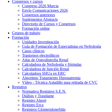
Congresos y cursos
Congreso 2026 Murcia
Envío Comunicaciones 2026
Congresos anteriores
Suplementos Abstracts
Directorio de Cursos y Congresos
Formación online
Grupos de trabajo
Formación
Unidades Investigación
Guía de Formación de Especialistas en Nefrología
Casos clínicos
Trastornos electrolíticos
Atlas de Osteodistrofia Renal
Calculadora de Nefrología y fórmulas
Calculadora de función Renal
Calculadora SHUa en ERC
Algoritmo Tratamiento Hiponatremia
Vídeo - Técnica Astudillo para retirada de CVC
Registros
Normativa Registros S.E.N.
Diálisis y Trasplante
Registro Alport
Registro Erca
Registros Glomerulonefritis