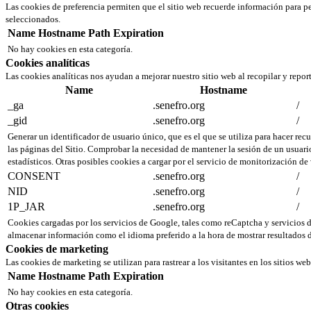
Las cookies de preferencia permiten que el sitio web recuerde información para pe
seleccionados.
Name
Hostname
Path
Expiration
No hay cookies en esta categoría.
Cookies analíticas
Las cookies analíticas nos ayudan a mejorar nuestro sitio web al recopilar y repor
Name
Hostname
_ga
.senefro.org
/
_gid
.senefro.org
/
Generar un identificador de usuario único, que es el que se utiliza para hacer recu
las páginas del Sitio. Comprobar la necesidad de mantener la sesión de un usuario
estadísticos. Otras posibles cookies a cargar por el servicio de monitorización de
CONSENT
.senefro.org
/
NID
.senefro.org
/
1P_JAR
.senefro.org
/
Cookies cargadas por los servicios de Google, tales como reCaptcha y servicio
almacenar información como el idioma preferido a la hora de mostrar resultados d
Cookies de marketing
Las cookies de marketing se utilizan para rastrear a los visitantes en los sitios we
Name
Hostname
Path
Expiration
No hay cookies en esta categoría.
Otras cookies