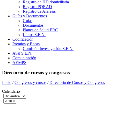
Registro de HD domiciliaria
Registro PQRAD
Registro de Aféresis
Guías y Documentos
Guías
Documentos
Planes de Salud ERC
Libros S.E.N.
Codificación
Premios y Becas
Comisión Investigación S.E.N.
Aval S.E.N.
Comunicación
AEMPS
Directorio de cursos y congresos
Inicio
/
Congresos y cursos
/
Directorio de Cursos y Congresos
Calendario