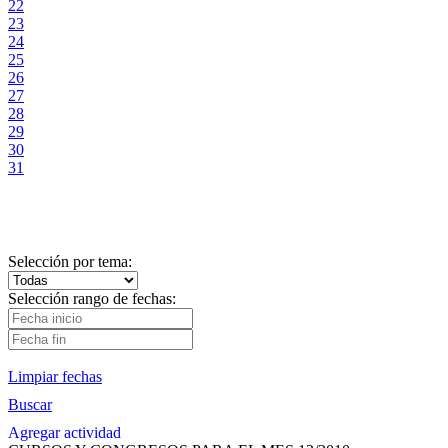
22
23
24
25
26
27
28
29
30
31
Selección por tema:
Selección rango de fechas:
Limpiar fechas
Buscar
Agregar actividad