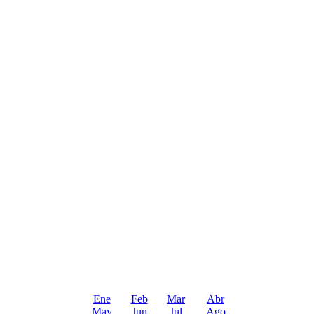
Ene
Feb
Mar
Abr
May
Jun
Jul
Ago