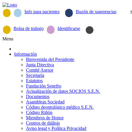
Info para pacientes
Buzón de sugerencias
Bolsa de trabajo
Identificarse
Menu
Información
Bienvenida del Presidente
Junta Directiva
Comité Asesor
Secretaría
Estatutos
Fundación Senefro
Actualización de datos SOCIOS S.E.N.
Documentos
Asambleas Sociedad
Código deontológico médico S.E.N.
Código Riñón
Miembros de Honor
Centros de diálisis
Aviso legal y Política Privacidad