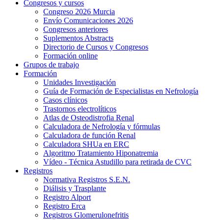
Congresos y cursos
Congreso 2026 Murcia
Envío Comunicaciones 2026
Congresos anteriores
Suplementos Abstracts
Directorio de Cursos y Congresos
Formación online
Grupos de trabajo
Formación
Unidades Investigación
Guía de Formación de Especialistas en Nefrología
Casos clínicos
Trastornos electrolíticos
Atlas de Osteodistrofia Renal
Calculadora de Nefrología y fórmulas
Calculadora de función Renal
Calculadora SHUa en ERC
Algoritmo Tratamiento Hiponatremia
Vídeo - Técnica Astudillo para retirada de CVC
Registros
Normativa Registros S.E.N.
Diálisis y Trasplante
Registro Alport
Registro Erca
Registros Glomerulonefritis