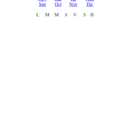
Sep
Oct
Nov
Dic
L
M
M
J
V
S
D