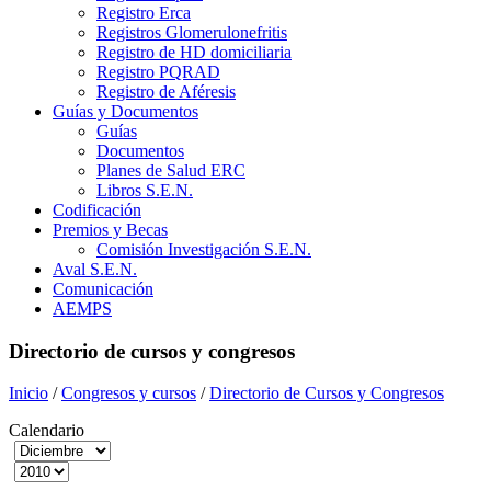
Registro Erca
Registros Glomerulonefritis
Registro de HD domiciliaria
Registro PQRAD
Registro de Aféresis
Guías y Documentos
Guías
Documentos
Planes de Salud ERC
Libros S.E.N.
Codificación
Premios y Becas
Comisión Investigación S.E.N.
Aval S.E.N.
Comunicación
AEMPS
Directorio de cursos y congresos
Inicio
/
Congresos y cursos
/
Directorio de Cursos y Congresos
Calendario