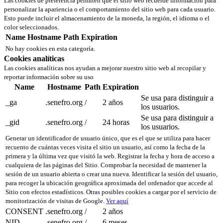
Las cookies de preferencia permiten que el sitio web recuerde información para
personalizar la apariencia o el comportamiento del sitio web para cada usuario.
Esto puede incluir el almacenamiento de la moneda, la región, el idioma o el
color seleccionados.
Name
Hostname
Path
Expiration
No hay cookies en esta categoría.
Cookies analíticas
Las cookies analíticas nos ayudan a mejorar nuestro sitio web al recopilar y
reportar información sobre su uso
Name
Hostname
Path
Expiration
Se usa para distinguir a
_ga
.senefro.org
/
2 años
los usuarios.
Se usa para distinguir a
_gid
.senefro.org
/
24 horas
los usuarios.
Generar un identificador de usuario único, que es el que se utiliza para hacer
recuento de cuántas veces visita el sitio un usuario, así como la fecha de la
primera y la última vez que visitó la web. Registrar la fecha y hora de acceso a
cualquiera de las páginas del Sitio. Comprobar la necesidad de mantener la
sesión de un usuario abierta o crear una nueva. Identificar la sesión del usuario,
para recoger la ubicación geográfica aproximada del ordenador que accede al
Sitio con efectos estadísticos. Otras posibles cookies a cargar por el servicio de
monitorización de visitas de Google.
Ver aquí
CONSENT
.senefro.org
/
2 años
NID
.senefro.org
/
6 meses