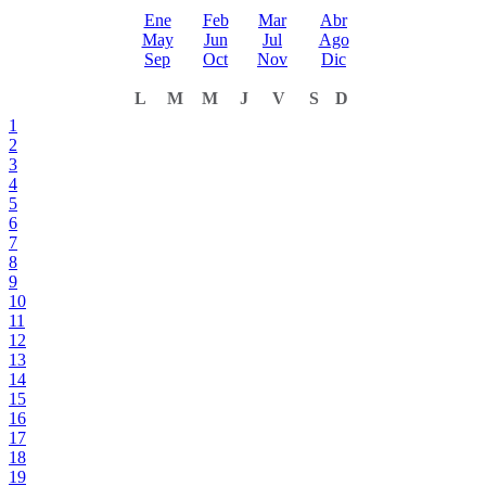
Ene
Feb
Mar
Abr
May
Jun
Jul
Ago
Sep
Oct
Nov
Dic
L
M
M
J
V
S
D
1
2
3
4
5
6
7
8
9
10
11
12
13
14
15
16
17
18
19