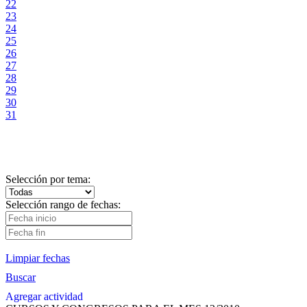
22
23
24
25
26
27
28
29
30
31
Selección por tema:
Selección rango de fechas:
Limpiar fechas
Buscar
Agregar actividad