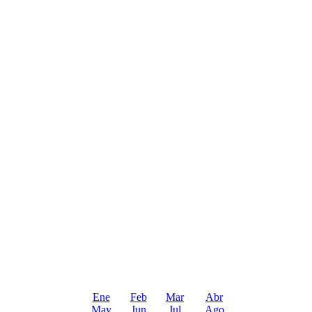
Ene
Feb
Mar
Abr
May
Jun
Jul
Ago