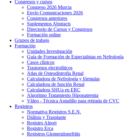
Congresos y cursos
Congreso 2026 Murcia
Envío Comunicaciones 2026
Congresos anteriores
Suplementos Abstracts
Directorio de Cursos y Congresos
Formación online
Grupos de trabajo
Formación
Unidades Investigación
Guía de Formación de Especialistas en Nefrología
Casos clínicos
Trastornos electrolíticos
Atlas de Osteodistrofia Renal
Calculadora de Nefrología y fórmulas
Calculadora de función Renal
Calculadora SHUa en ERC
Algoritmo Tratamiento Hiponatremia
Vídeo - Técnica Astudillo para retirada de CVC
Registros
Normativa Registros S.E.N.
Diálisis y Trasplante
Registro Alport
Registro Erca
Registros Glomerulonefritis