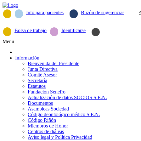
Info para pacientes
Buzón de sugerencias
Bolsa de trabajo
Identificarse
Menu
Información
Bienvenida del Presidente
Junta Directiva
Comité Asesor
Secretaría
Estatutos
Fundación Senefro
Actualización de datos SOCIOS S.E.N.
Documentos
Asambleas Sociedad
Código deontológico médico S.E.N.
Código Riñón
Miembros de Honor
Centros de diálisis
Aviso legal y Política Privacidad