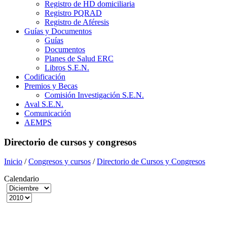
Registro de HD domiciliaria
Registro PQRAD
Registro de Aféresis
Guías y Documentos
Guías
Documentos
Planes de Salud ERC
Libros S.E.N.
Codificación
Premios y Becas
Comisión Investigación S.E.N.
Aval S.E.N.
Comunicación
AEMPS
Directorio de cursos y congresos
Inicio
/
Congresos y cursos
/
Directorio de Cursos y Congresos
Calendario