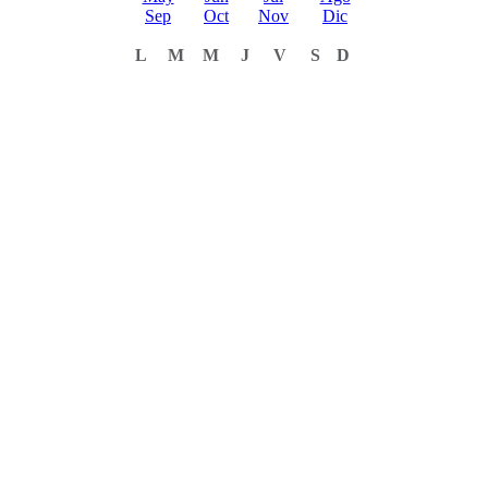
Sep
Oct
Nov
Dic
L
M
M
J
V
S
D