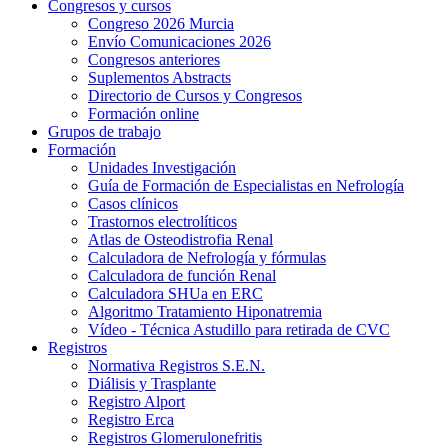
Congresos y cursos
Congreso 2026 Murcia
Envío Comunicaciones 2026
Congresos anteriores
Suplementos Abstracts
Directorio de Cursos y Congresos
Formación online
Grupos de trabajo
Formación
Unidades Investigación
Guía de Formación de Especialistas en Nefrología
Casos clínicos
Trastornos electrolíticos
Atlas de Osteodistrofia Renal
Calculadora de Nefrología y fórmulas
Calculadora de función Renal
Calculadora SHUa en ERC
Algoritmo Tratamiento Hiponatremia
Vídeo - Técnica Astudillo para retirada de CVC
Registros
Normativa Registros S.E.N.
Diálisis y Trasplante
Registro Alport
Registro Erca
Registros Glomerulonefritis