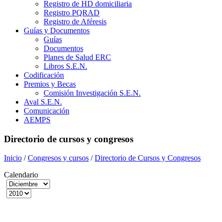
Registro de HD domiciliaria
Registro PQRAD
Registro de Aféresis
Guías y Documentos
Guías
Documentos
Planes de Salud ERC
Libros S.E.N.
Codificación
Premios y Becas
Comisión Investigación S.E.N.
Aval S.E.N.
Comunicación
AEMPS
Directorio de cursos y congresos
Inicio
/
Congresos y cursos
/
Directorio de Cursos y Congresos
Calendario