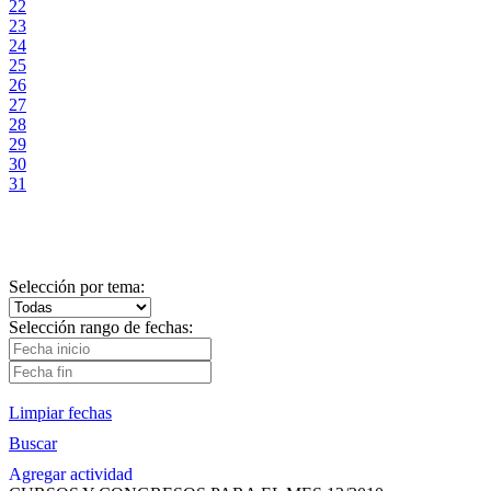
22
23
24
25
26
27
28
29
30
31
Selección por tema:
Selección rango de fechas:
Limpiar fechas
Buscar
Agregar actividad