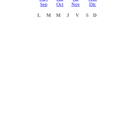
Sep
Oct
Nov
Dic
L
M
M
J
V
S
D