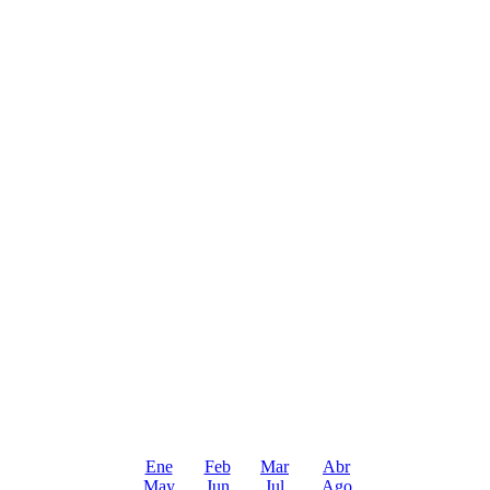
Ene
Feb
Mar
Abr
May
Jun
Jul
Ago