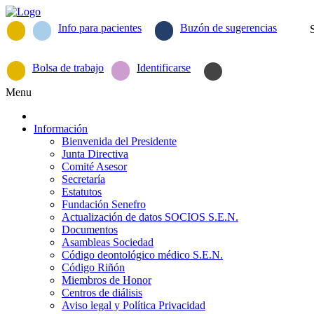
Info para pacientes
Buzón de sugerencias
Bolsa de trabajo
Identificarse
Menu
Información
Bienvenida del Presidente
Junta Directiva
Comité Asesor
Secretaría
Estatutos
Fundación Senefro
Actualización de datos SOCIOS S.E.N.
Documentos
Asambleas Sociedad
Código deontológico médico S.E.N.
Código Riñón
Miembros de Honor
Centros de diálisis
Aviso legal y Política Privacidad