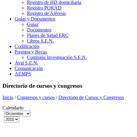
Registro de HD domiciliaria
Registro PQRAD
Registro de Aféresis
Guías y Documentos
Guías
Documentos
Planes de Salud ERC
Libros S.E.N.
Codificación
Premios y Becas
Comisión Investigación S.E.N.
Aval S.E.N.
Comunicación
AEMPS
Directorio de cursos y congresos
Inicio
/
Congresos y cursos
/
Directorio de Cursos y Congresos
Calendario