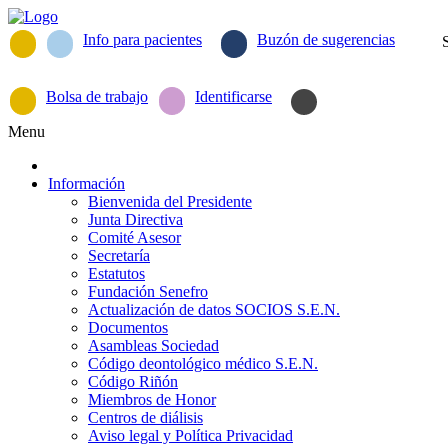
Info para pacientes
Buzón de sugerencias
Bolsa de trabajo
Identificarse
Menu
Información
Bienvenida del Presidente
Junta Directiva
Comité Asesor
Secretaría
Estatutos
Fundación Senefro
Actualización de datos SOCIOS S.E.N.
Documentos
Asambleas Sociedad
Código deontológico médico S.E.N.
Código Riñón
Miembros de Honor
Centros de diálisis
Aviso legal y Política Privacidad