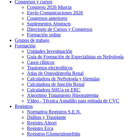
Congresos y cursos
Congreso 2026 Murcia
Envío Comunicaciones 2026
Congresos anteriores
Suplementos Abstracts
Directorio de Cursos y Congresos
Formación online
Grupos de trabajo
Formación
Unidades Investigación
Guía de Formación de Especialistas en Nefrología
Casos clínicos
Trastornos electrolíticos
Atlas de Osteodistrofia Renal
Calculadora de Nefrología y fórmulas
Calculadora de función Renal
Calculadora SHUa en ERC
Algoritmo Tratamiento Hiponatremia
Vídeo - Técnica Astudillo para retirada de CVC
Registros
Normativa Registros S.E.N.
Diálisis y Trasplante
Registro Alport
Registro Erca
Registros Glomerulonefritis