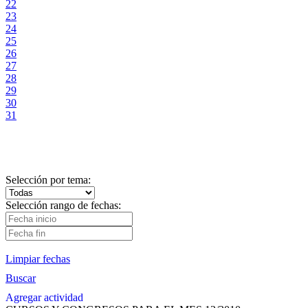
22
23
24
25
26
27
28
29
30
31
Selección por tema:
Selección rango de fechas:
Limpiar fechas
Buscar
Agregar actividad