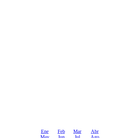
Ene
Feb
Mar
Abr
May
Jun
Jul
Ago