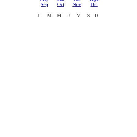
Sep
Oct
Nov
Dic
L
M
M
J
V
S
D