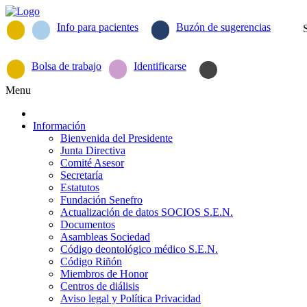
Info para pacientes
Buzón de sugerencias
Bolsa de trabajo
Identificarse
Menu
Información
Bienvenida del Presidente
Junta Directiva
Comité Asesor
Secretaría
Estatutos
Fundación Senefro
Actualización de datos SOCIOS S.E.N.
Documentos
Asambleas Sociedad
Código deontológico médico S.E.N.
Código Riñón
Miembros de Honor
Centros de diálisis
Aviso legal y Política Privacidad