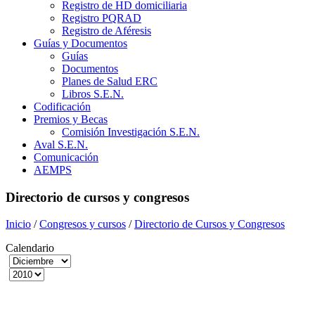
Registro de HD domiciliaria
Registro PQRAD
Registro de Aféresis
Guías y Documentos
Guías
Documentos
Planes de Salud ERC
Libros S.E.N.
Codificación
Premios y Becas
Comisión Investigación S.E.N.
Aval S.E.N.
Comunicación
AEMPS
Directorio de cursos y congresos
Inicio
/
Congresos y cursos
/
Directorio de Cursos y Congresos
Calendario