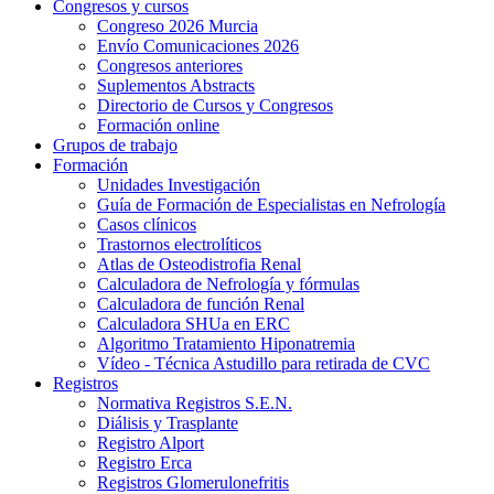
Congresos y cursos
Congreso 2026 Murcia
Envío Comunicaciones 2026
Congresos anteriores
Suplementos Abstracts
Directorio de Cursos y Congresos
Formación online
Grupos de trabajo
Formación
Unidades Investigación
Guía de Formación de Especialistas en Nefrología
Casos clínicos
Trastornos electrolíticos
Atlas de Osteodistrofia Renal
Calculadora de Nefrología y fórmulas
Calculadora de función Renal
Calculadora SHUa en ERC
Algoritmo Tratamiento Hiponatremia
Vídeo - Técnica Astudillo para retirada de CVC
Registros
Normativa Registros S.E.N.
Diálisis y Trasplante
Registro Alport
Registro Erca
Registros Glomerulonefritis