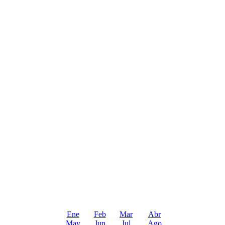
Ene
Feb
Mar
Abr
May
Jun
Jul
Ago