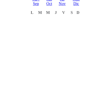
Sep
Oct
Nov
Dic
L
M
M
J
V
S
D