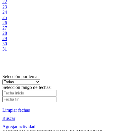
22
23
24
25
26
27
28
29
30
31
Selección por tema:
Selección rango de fechas:
Limpiar fechas
Buscar
Agregar actividad