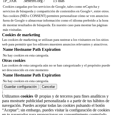
1P_JAR
.senefro.org
/
15 días
Cookies cargadas por los servicios de Google, tales como reCaptcha y
servicios de búsqueda y compartición de contenidos en Google+, entre otros.
Sus cookies (NID o CONSENT) permiten personalizar cómo se ven anuncios
fuera de Google o almacenar información como el idioma preferido a la hora
de mostrar resultados de búsqueda. En nuestro caso para mostrar las páginas
más visitadas.
Cookies de marketing
Las cookies de marketing se utilizan para rastrear a los visitantes en los sitios
web para permitir que los editores muestren anuncios relevantes y atractivos.
Name
Hostname
Path
Expiration
No hay cookies en esta categoría.
Otras cookies
Las cookies de esta categoría aún no se han categorizado y el propósito puede
ser desconocido en este momento
Name
Hostname
Path
Expiration
No hay cookies en esta categoría.
Guardar configuración
Cancelar
;
Utilizamos
cookies
🍪 propias y de terceros para fines analíticos y
para mostrarte publicidad personalizada o a partir de tus hábitos de
navegación. Puedes aceptar todas las cookies pulsando el botón
“Aceptar”; sin embargo, puedes visitar la configuración de cookies
en tu navegador para proporcionar un consentimiento controlado.