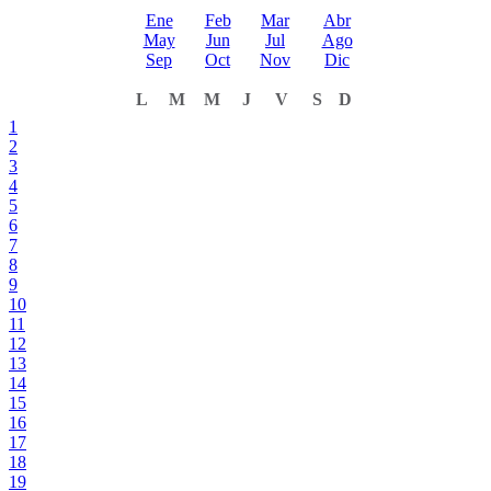
Ene
Feb
Mar
Abr
May
Jun
Jul
Ago
Sep
Oct
Nov
Dic
L
M
M
J
V
S
D
1
2
3
4
5
6
7
8
9
10
11
12
13
14
15
16
17
18
19