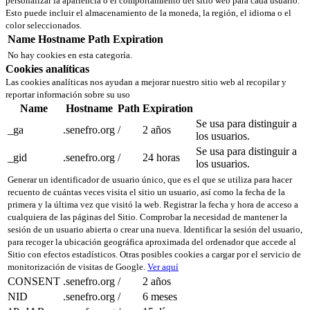
personalizar la apariencia o el comportamiento del sitio web para cada usuario.
Esto puede incluir el almacenamiento de la moneda, la región, el idioma o el
color seleccionados.
Name
Hostname
Path
Expiration
No hay cookies en esta categoría.
Cookies analíticas
Las cookies analíticas nos ayudan a mejorar nuestro sitio web al recopilar y
reportar información sobre su uso
Name
Hostname
Path
Expiration
Se usa para distinguir a
_ga
.senefro.org
/
2 años
los usuarios.
Se usa para distinguir a
_gid
.senefro.org
/
24 horas
los usuarios.
Generar un identificador de usuario único, que es el que se utiliza para hacer
recuento de cuántas veces visita el sitio un usuario, así como la fecha de la
primera y la última vez que visitó la web. Registrar la fecha y hora de acceso a
cualquiera de las páginas del Sitio. Comprobar la necesidad de mantener la
sesión de un usuario abierta o crear una nueva. Identificar la sesión del usuario,
para recoger la ubicación geográfica aproximada del ordenador que accede al
Sitio con efectos estadísticos. Otras posibles cookies a cargar por el servicio de
monitorización de visitas de Google.
Ver aquí
CONSENT
.senefro.org
/
2 años
NID
.senefro.org
/
6 meses