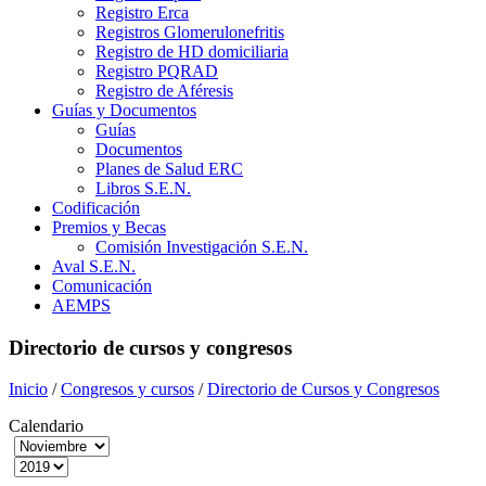
Registro Erca
Registros Glomerulonefritis
Registro de HD domiciliaria
Registro PQRAD
Registro de Aféresis
Guías y Documentos
Guías
Documentos
Planes de Salud ERC
Libros S.E.N.
Codificación
Premios y Becas
Comisión Investigación S.E.N.
Aval S.E.N.
Comunicación
AEMPS
Directorio de cursos y congresos
Inicio
/
Congresos y cursos
/
Directorio de Cursos y Congresos
Calendario