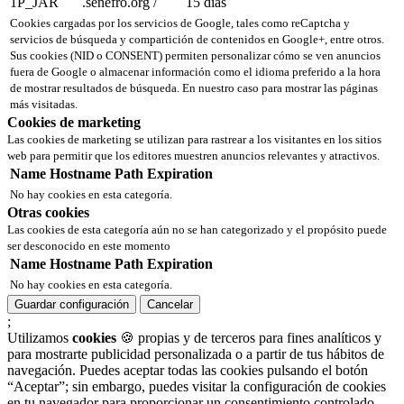
1P_JAR
.senefro.org
/
15 días
Cookies cargadas por los servicios de Google, tales como reCaptcha y
servicios de búsqueda y compartición de contenidos en Google+, entre otros.
Sus cookies (NID o CONSENT) permiten personalizar cómo se ven anuncios
fuera de Google o almacenar información como el idioma preferido a la hora
de mostrar resultados de búsqueda. En nuestro caso para mostrar las páginas
más visitadas.
Cookies de marketing
Las cookies de marketing se utilizan para rastrear a los visitantes en los sitios
web para permitir que los editores muestren anuncios relevantes y atractivos.
Name
Hostname
Path
Expiration
No hay cookies en esta categoría.
Otras cookies
Las cookies de esta categoría aún no se han categorizado y el propósito puede
ser desconocido en este momento
Name
Hostname
Path
Expiration
No hay cookies en esta categoría.
Guardar configuración
Cancelar
;
Utilizamos
cookies
🍪 propias y de terceros para fines analíticos y
para mostrarte publicidad personalizada o a partir de tus hábitos de
navegación. Puedes aceptar todas las cookies pulsando el botón
“Aceptar”; sin embargo, puedes visitar la configuración de cookies
en tu navegador para proporcionar un consentimiento controlado.