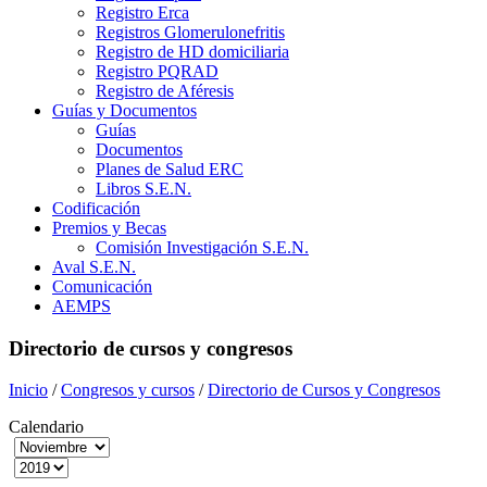
Registro Erca
Registros Glomerulonefritis
Registro de HD domiciliaria
Registro PQRAD
Registro de Aféresis
Guías y Documentos
Guías
Documentos
Planes de Salud ERC
Libros S.E.N.
Codificación
Premios y Becas
Comisión Investigación S.E.N.
Aval S.E.N.
Comunicación
AEMPS
Directorio de cursos y congresos
Inicio
/
Congresos y cursos
/
Directorio de Cursos y Congresos
Calendario