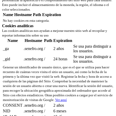
personalizar la apariencia o el comportamiento del sitio web para cada usuario.
Esto puede incluir el almacenamiento de la moneda, la región, el idioma o el
color seleccionados.
Name
Hostname
Path
Expiration
No hay cookies en esta categoría.
Cookies analíticas
Las cookies analíticas nos ayudan a mejorar nuestro sitio web al recopilar y
reportar información sobre su uso
Name
Hostname
Path
Expiration
Se usa para distinguir a
_ga
.senefro.org
/
2 años
los usuarios.
Se usa para distinguir a
_gid
.senefro.org
/
24 horas
los usuarios.
Generar un identificador de usuario único, que es el que se utiliza para hacer
recuento de cuántas veces visita el sitio un usuario, así como la fecha de la
primera y la última vez que visitó la web. Registrar la fecha y hora de acceso a
cualquiera de las páginas del Sitio. Comprobar la necesidad de mantener la
sesión de un usuario abierta o crear una nueva. Identificar la sesión del usuario,
para recoger la ubicación geográfica aproximada del ordenador que accede al
Sitio con efectos estadísticos. Otras posibles cookies a cargar por el servicio de
monitorización de visitas de Google.
Ver aquí
CONSENT
.senefro.org
/
2 años
NID
.senefro.org
/
6 meses