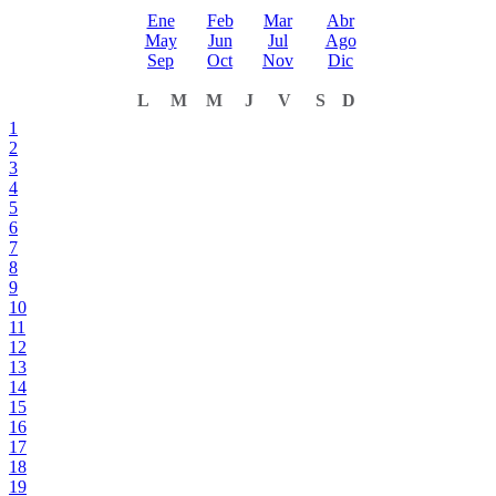
Ene
Feb
Mar
Abr
May
Jun
Jul
Ago
Sep
Oct
Nov
Dic
L
M
M
J
V
S
D
1
2
3
4
5
6
7
8
9
10
11
12
13
14
15
16
17
18
19