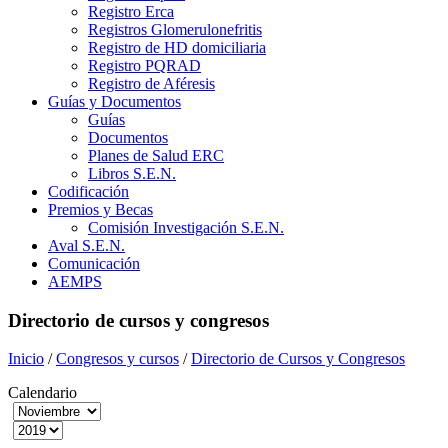
Registro Erca
Registros Glomerulonefritis
Registro de HD domiciliaria
Registro PQRAD
Registro de Aféresis
Guías y Documentos
Guías
Documentos
Planes de Salud ERC
Libros S.E.N.
Codificación
Premios y Becas
Comisión Investigación S.E.N.
Aval S.E.N.
Comunicación
AEMPS
Directorio de cursos y congresos
Inicio
/
Congresos y cursos
/
Directorio de Cursos y Congresos
Calendario