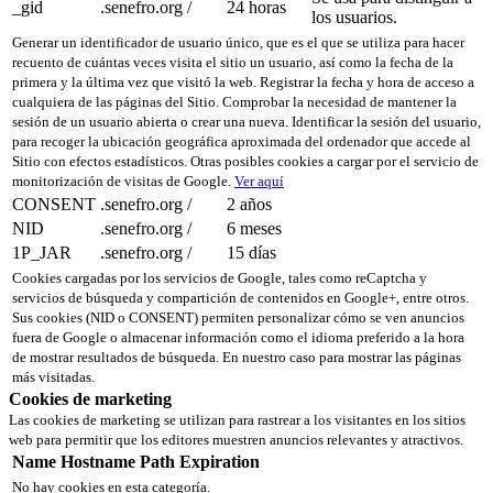
_gid
.senefro.org
/
24 horas
los usuarios.
Generar un identificador de usuario único, que es el que se utiliza para hacer
recuento de cuántas veces visita el sitio un usuario, así como la fecha de la
primera y la última vez que visitó la web. Registrar la fecha y hora de acceso a
cualquiera de las páginas del Sitio. Comprobar la necesidad de mantener la
sesión de un usuario abierta o crear una nueva. Identificar la sesión del usuario,
para recoger la ubicación geográfica aproximada del ordenador que accede al
Sitio con efectos estadísticos. Otras posibles cookies a cargar por el servicio de
monitorización de visitas de Google.
Ver aquí
CONSENT
.senefro.org
/
2 años
NID
.senefro.org
/
6 meses
1P_JAR
.senefro.org
/
15 días
Cookies cargadas por los servicios de Google, tales como reCaptcha y
servicios de búsqueda y compartición de contenidos en Google+, entre otros.
Sus cookies (NID o CONSENT) permiten personalizar cómo se ven anuncios
fuera de Google o almacenar información como el idioma preferido a la hora
de mostrar resultados de búsqueda. En nuestro caso para mostrar las páginas
más visitadas.
Cookies de marketing
Las cookies de marketing se utilizan para rastrear a los visitantes en los sitios
web para permitir que los editores muestren anuncios relevantes y atractivos.
Name
Hostname
Path
Expiration
No hay cookies en esta categoría.