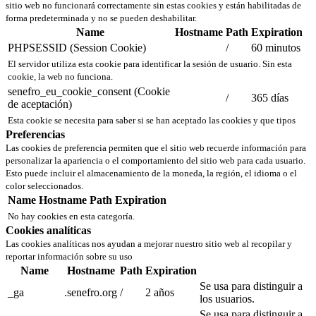
sitio web no funcionará correctamente sin estas cookies y están habilitadas de
forma predeterminada y no se pueden deshabilitar.
Name
Hostname
Path
Expiration
PHPSESSID (Session Cookie)
/
60 minutos
El servidor utiliza esta cookie para identificar la sesión de usuario. Sin esta
cookie, la web no funciona.
senefro_eu_cookie_consent (Cookie
/
365 días
de aceptación)
Esta cookie se necesita para saber si se han aceptado las cookies y que tipos
Preferencias
Las cookies de preferencia permiten que el sitio web recuerde información para
personalizar la apariencia o el comportamiento del sitio web para cada usuario.
Esto puede incluir el almacenamiento de la moneda, la región, el idioma o el
color seleccionados.
Name
Hostname
Path
Expiration
No hay cookies en esta categoría.
Cookies analíticas
Las cookies analíticas nos ayudan a mejorar nuestro sitio web al recopilar y
reportar información sobre su uso
Name
Hostname
Path
Expiration
Se usa para distinguir a
_ga
.senefro.org
/
2 años
los usuarios.
Se usa para distinguir a