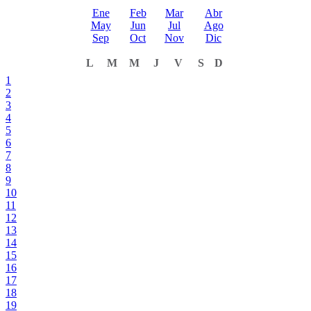
Ene
Feb
Mar
Abr
May
Jun
Jul
Ago
Sep
Oct
Nov
Dic
L
M
M
J
V
S
D
1
2
3
4
5
6
7
8
9
10
11
12
13
14
15
16
17
18
19