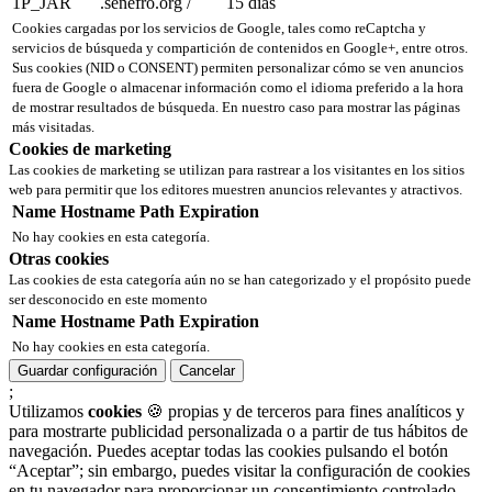
1P_JAR
.senefro.org
/
15 días
Cookies cargadas por los servicios de Google, tales como reCaptcha y
servicios de búsqueda y compartición de contenidos en Google+, entre otros.
Sus cookies (NID o CONSENT) permiten personalizar cómo se ven anuncios
fuera de Google o almacenar información como el idioma preferido a la hora
de mostrar resultados de búsqueda. En nuestro caso para mostrar las páginas
más visitadas.
Cookies de marketing
Las cookies de marketing se utilizan para rastrear a los visitantes en los sitios
web para permitir que los editores muestren anuncios relevantes y atractivos.
Name
Hostname
Path
Expiration
No hay cookies en esta categoría.
Otras cookies
Las cookies de esta categoría aún no se han categorizado y el propósito puede
ser desconocido en este momento
Name
Hostname
Path
Expiration
No hay cookies en esta categoría.
Guardar configuración
Cancelar
;
Utilizamos
cookies
🍪 propias y de terceros para fines analíticos y
para mostrarte publicidad personalizada o a partir de tus hábitos de
navegación. Puedes aceptar todas las cookies pulsando el botón
“Aceptar”; sin embargo, puedes visitar la configuración de cookies
en tu navegador para proporcionar un consentimiento controlado.