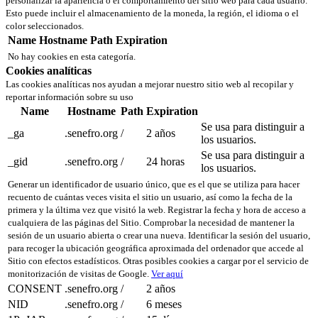
personalizar la apariencia o el comportamiento del sitio web para cada usuario.
Esto puede incluir el almacenamiento de la moneda, la región, el idioma o el
color seleccionados.
Name
Hostname
Path
Expiration
No hay cookies en esta categoría.
Cookies analíticas
Las cookies analíticas nos ayudan a mejorar nuestro sitio web al recopilar y
reportar información sobre su uso
Name
Hostname
Path
Expiration
Se usa para distinguir a
_ga
.senefro.org
/
2 años
los usuarios.
Se usa para distinguir a
_gid
.senefro.org
/
24 horas
los usuarios.
Generar un identificador de usuario único, que es el que se utiliza para hacer
recuento de cuántas veces visita el sitio un usuario, así como la fecha de la
primera y la última vez que visitó la web. Registrar la fecha y hora de acceso a
cualquiera de las páginas del Sitio. Comprobar la necesidad de mantener la
sesión de un usuario abierta o crear una nueva. Identificar la sesión del usuario,
para recoger la ubicación geográfica aproximada del ordenador que accede al
Sitio con efectos estadísticos. Otras posibles cookies a cargar por el servicio de
monitorización de visitas de Google.
Ver aquí
CONSENT
.senefro.org
/
2 años
NID
.senefro.org
/
6 meses