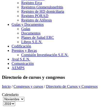
Registro Erca
Registros Glomerulonefritis
Registro de HD domiciliaria
Registro PQRAD
Registro de Aféresis
Guías y Documentos
Guías
Documentos
Planes de Salud ERC
Libros S.E.N.
Codificación
Premios y Becas
Comisión Investigación S.E.N.
Aval S.E.N.
Comunicación
AEMPS
Directorio de cursos y congresos
Inicio
/
Congresos y cursos
/
Directorio de Cursos y Congresos
Calendario