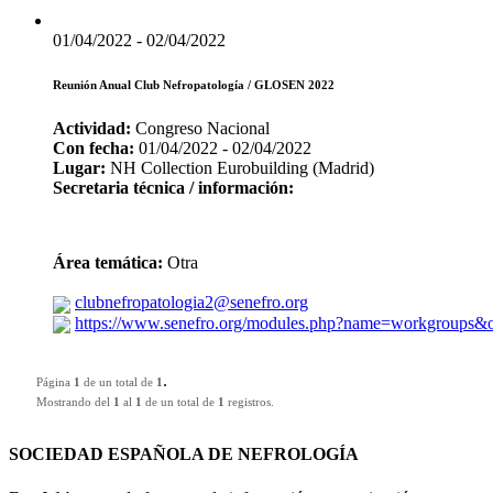
01/04/2022 - 02/04/2022
Reunión Anual Club Nefropatología / GLOSEN 2022
Actividad:
Congreso Nacional
Con fecha:
01/04/2022 - 02/04/2022
Lugar:
NH Collection Eurobuilding (Madrid)
Secretaria técnica / información:
Área temática:
Otra
clubnefropatologia2@senefro.org
https://www.senefro.org/modules.php?name=workgroups
.
Página
1
de un total de
1
Mostrando del
1
al
1
de un total de
1
registros.
SOCIEDAD ESPAÑOLA DE NEFROLOGÍA