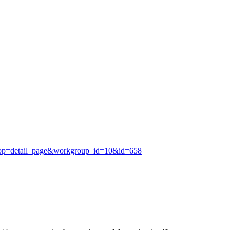
&op=detail_page&workgroup_id=10&id=658