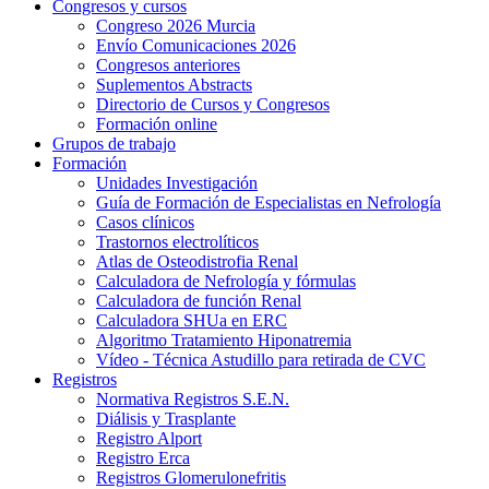
Congresos y cursos
Congreso 2026 Murcia
Envío Comunicaciones 2026
Congresos anteriores
Suplementos Abstracts
Directorio de Cursos y Congresos
Formación online
Grupos de trabajo
Formación
Unidades Investigación
Guía de Formación de Especialistas en Nefrología
Casos clínicos
Trastornos electrolíticos
Atlas de Osteodistrofia Renal
Calculadora de Nefrología y fórmulas
Calculadora de función Renal
Calculadora SHUa en ERC
Algoritmo Tratamiento Hiponatremia
Vídeo - Técnica Astudillo para retirada de CVC
Registros
Normativa Registros S.E.N.
Diálisis y Trasplante
Registro Alport
Registro Erca
Registros Glomerulonefritis