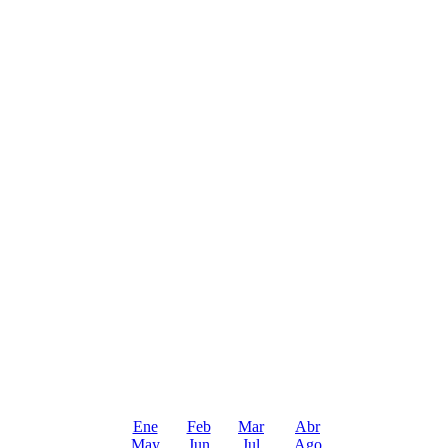
Ene
Feb
Mar
Abr
May
Jun
Jul
Ago