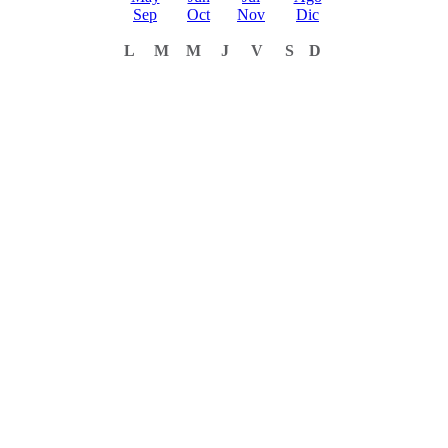
Sep
Oct
Nov
Dic
L
M
M
J
V
S
D