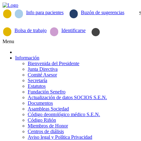
Info para pacientes
Buzón de sugerencias
Bolsa de trabajo
Identificarse
Menu
Información
Bienvenida del Presidente
Junta Directiva
Comité Asesor
Secretaría
Estatutos
Fundación Senefro
Actualización de datos SOCIOS S.E.N.
Documentos
Asambleas Sociedad
Código deontológico médico S.E.N.
Código Riñón
Miembros de Honor
Centros de diálisis
Aviso legal y Política Privacidad