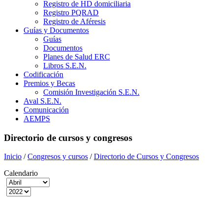
Registro de HD domiciliaria
Registro PQRAD
Registro de Aféresis
Guías y Documentos
Guías
Documentos
Planes de Salud ERC
Libros S.E.N.
Codificación
Premios y Becas
Comisión Investigación S.E.N.
Aval S.E.N.
Comunicación
AEMPS
Directorio de cursos y congresos
Inicio
/
Congresos y cursos
/
Directorio de Cursos y Congresos
Calendario