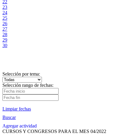
22
23
24
25
26
27
28
29
30
Selección por tema:
Selección rango de fechas:
Limpiar fechas
Buscar
Agregar actividad
CURSOS Y CONGRESOS PARA EL MES 04/2022