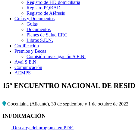
Registro de HD domiciliaria
Registro PQRAD
Registro de Aféresis
Guías y Documentos
Guías
Documentos
Planes de Salud ERC
Libros S.E.N.
Codificación
Premios y Becas
Comisión Investigación S.E.N.
Aval S.E.N.
Comunicación
AEMPS
15º ENCUENTRO NACIONAL DE RESID
Cocentaina (Alicante), 30 de septiembre y 1 de octubre de 2022
INFORMACIÓN
Descarga del programa en PDF.