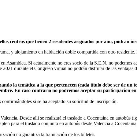
los centros que tienen 2 residentes asignados por año, podrán insc
ograma, y alojamiento en habitación doble compartida con otro residente
 Asamblea. Si actualmente no eres socio de la S.E.N. no podemos acepta
de 2021 durante el Congreso virtual no podrán disfrutar de las ventajas
onando la temática a la que pertenecen (cada título debe ser de un t
tiembre. En caso contrario no podremos aceptar su participación en
s confirmándoles si se ha aceptado su solicitud de inscripción.
l Valencia. Desde allí se realizará el traslado a Cocentaina en autobús (
apten para el traslado conjunto en autobús desde Valencia a Cocentaina 
ización no garantiza la tramitación de los billetes.