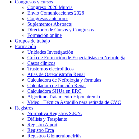
Congresos y cursos
Congreso 2026 Murcia
Envío Comunicaciones 2026
Congresos anteriores
Suplementos Abstracts
Directorio de Cursos y Congresos
Formación online
Grupos de trabajo
Formación
Unidades Investigación
Guía de Formación de Especialistas en Nefrología
Casos clínicos
Trastornos electrolíticos
Atlas de Osteodistrofia Renal
Calculadora de Nefrología y fórmulas
Calculadora de función Renal
Calculadora SHUa en ERC
Algoritmo Tratamiento Hiponatremia
Vídeo - Técnica Astudillo para retirada de CVC
Registros
Normativa Registros S.E.N.
Diálisis y Trasplante
Registro Alport
Registro Erca
Registros Glomerulonefritis