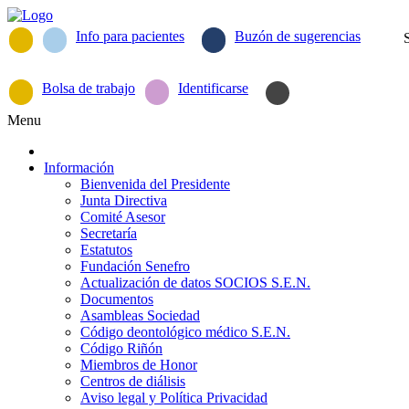
Info para pacientes
Buzón de sugerencias
Bolsa de trabajo
Identificarse
Menu
Información
Bienvenida del Presidente
Junta Directiva
Comité Asesor
Secretaría
Estatutos
Fundación Senefro
Actualización de datos SOCIOS S.E.N.
Documentos
Asambleas Sociedad
Código deontológico médico S.E.N.
Código Riñón
Miembros de Honor
Centros de diálisis
Aviso legal y Política Privacidad