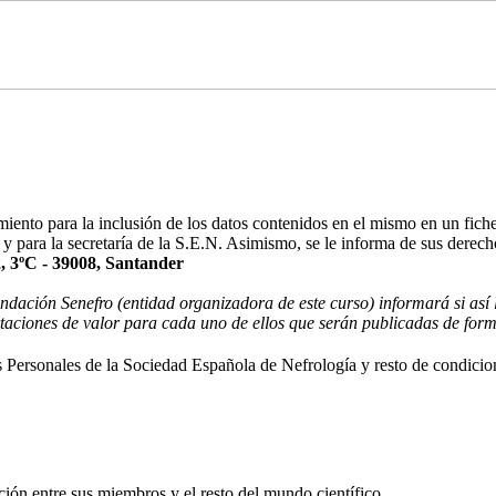
miento para la inclusión de los datos contenidos en el mismo en un fich
 y para la secretaría de la S.E.N. Asimismo, se le informa de sus derech
2, 3ºC - 39008, Santander
ción Senefro (entidad organizadora de este curso) informará si así lo
ortaciones de valor para cada uno de ellos que serán publicadas de form
 Personales de la Sociedad Española de Nefrología y resto de condicio
ón entre sus miembros y el resto del mundo científico.