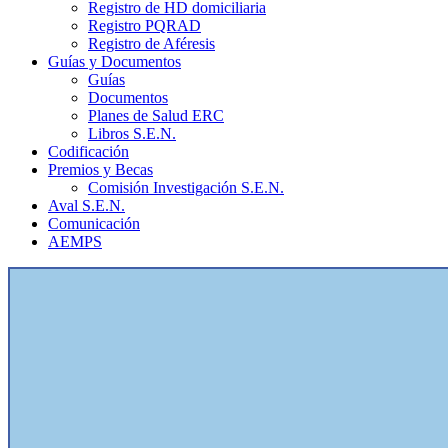
Registro de HD domiciliaria
Registro PQRAD
Registro de Aféresis
Guías y Documentos
Guías
Documentos
Planes de Salud ERC
Libros S.E.N.
Codificación
Premios y Becas
Comisión Investigación S.E.N.
Aval S.E.N.
Comunicación
AEMPS