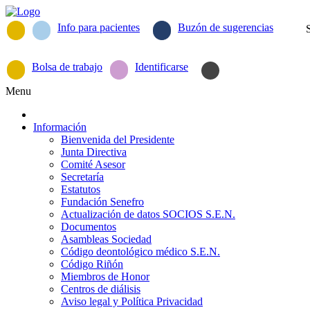
Info para pacientes
Buzón de sugerencias
Bolsa de trabajo
Identificarse
Menu
Información
Bienvenida del Presidente
Junta Directiva
Comité Asesor
Secretaría
Estatutos
Fundación Senefro
Actualización de datos SOCIOS S.E.N.
Documentos
Asambleas Sociedad
Código deontológico médico S.E.N.
Código Riñón
Miembros de Honor
Centros de diálisis
Aviso legal y Política Privacidad