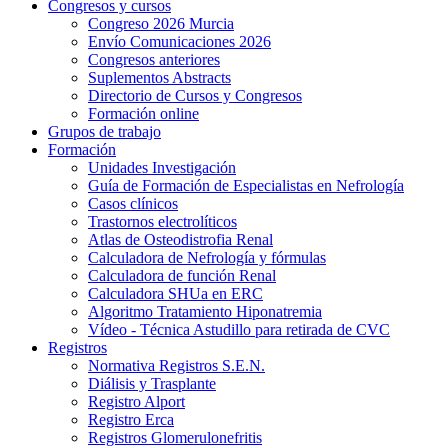
Congresos y cursos
Congreso 2026 Murcia
Envío Comunicaciones 2026
Congresos anteriores
Suplementos Abstracts
Directorio de Cursos y Congresos
Formación online
Grupos de trabajo
Formación
Unidades Investigación
Guía de Formación de Especialistas en Nefrología
Casos clínicos
Trastornos electrolíticos
Atlas de Osteodistrofia Renal
Calculadora de Nefrología y fórmulas
Calculadora de función Renal
Calculadora SHUa en ERC
Algoritmo Tratamiento Hiponatremia
Vídeo - Técnica Astudillo para retirada de CVC
Registros
Normativa Registros S.E.N.
Diálisis y Trasplante
Registro Alport
Registro Erca
Registros Glomerulonefritis