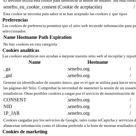
El servidor utiliza esta cookie para identificar la sesión de usuario. Sin esta cook
senefro_eu_cookie_consent (Cookie de aceptación)
/
Esta cookie se necesita para saber si se han aceptado las cookies y que tipos
Preferencias
Las cookies de preferencia permiten que el sitio web recuerde información para pe
seleccionados.
Name
Hostname
Path
Expiration
No hay cookies en esta categoría.
Cookies analíticas
Las cookies analíticas nos ayudan a mejorar nuestro sitio web al recopilar y repor
Name
Hostname
_ga
.senefro.org
/
_gid
.senefro.org
/
Generar un identificador de usuario único, que es el que se utiliza para hacer recu
las páginas del Sitio. Comprobar la necesidad de mantener la sesión de un usuario
estadísticos. Otras posibles cookies a cargar por el servicio de monitorización de
CONSENT
.senefro.org
/
NID
.senefro.org
/
1P_JAR
.senefro.org
/
Cookies cargadas por los servicios de Google, tales como reCaptcha y servicio
almacenar información como el idioma preferido a la hora de mostrar resultados d
Cookies de marketing