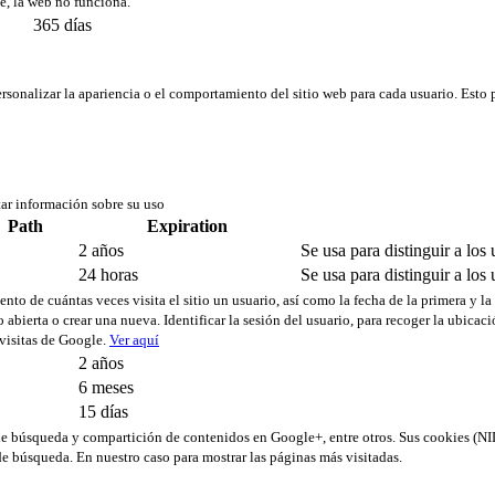
ie, la web no funciona.
365 días
rsonalizar la apariencia o el comportamiento del sitio web para cada usuario. Esto 
tar información sobre su uso
Path
Expiration
2 años
Se usa para distinguir a los 
24 horas
Se usa para distinguir a los 
ento de cuántas veces visita el sitio un usuario, así como la fecha de la primera y la
 abierta o crear una nueva. Identificar la sesión del usuario, para recoger la ubica
 visitas de Google.
Ver aquí
2 años
6 meses
15 días
s de búsqueda y compartición de contenidos en Google+, entre otros. Sus cookies 
e búsqueda. En nuestro caso para mostrar las páginas más visitadas.