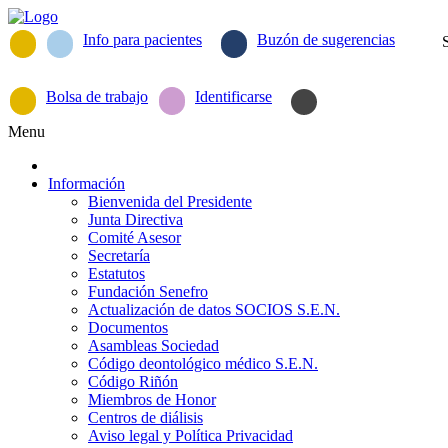
Info para pacientes
Buzón de sugerencias
Bolsa de trabajo
Identificarse
Menu
Información
Bienvenida del Presidente
Junta Directiva
Comité Asesor
Secretaría
Estatutos
Fundación Senefro
Actualización de datos SOCIOS S.E.N.
Documentos
Asambleas Sociedad
Código deontológico médico S.E.N.
Código Riñón
Miembros de Honor
Centros de diálisis
Aviso legal y Política Privacidad