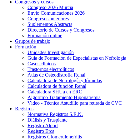
Congresos y cursos
Congreso 2026 Murcia
Envío Comunicaciones 2026
Congresos anteriores
Suplementos Abstracts
Directorio de Cursos y Congresos
Formación online
Grupos de trabajo
Formación
Unidades Investigación
Guía de Formación de Especialistas en Nefrología
Casos clínicos
Trastornos electrolíticos
Atlas de Osteodistrofia Renal
Calculadora de Nefrología y fórmulas
Calculadora de función Renal
Calculadora SHUa en ERC
Algoritmo Tratamiento Hiponatremia
Vídeo - Técnica Astudillo para retirada de CVC
Registros
Normativa Registros S.E.N.
Diálisis y Trasplante
Registro Alport
Registro Erca
Registros Glomerulonefritis