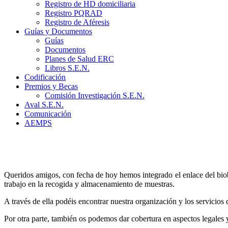
Registro de HD domiciliaria
Registro PQRAD
Registro de Aféresis
Guías y Documentos
Guías
Documentos
Planes de Salud ERC
Libros S.E.N.
Codificación
Premios y Becas
Comisión Investigación S.E.N.
Aval S.E.N.
Comunicación
AEMPS
Queridos amigos, con fecha de hoy hemos integrado el enlace del bi
trabajo en la recogida y almacenamiento de muestras.
A través de ella podéis encontrar nuestra organización y los servicios
Por otra parte, también os podemos dar cobertura en aspectos legales y