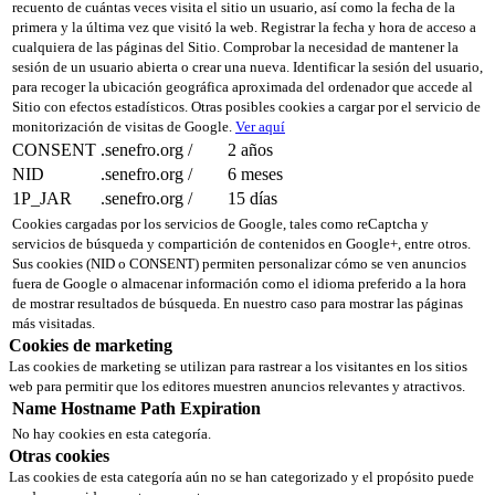
recuento de cuántas veces visita el sitio un usuario, así como la fecha de la
primera y la última vez que visitó la web. Registrar la fecha y hora de acceso a
cualquiera de las páginas del Sitio. Comprobar la necesidad de mantener la
sesión de un usuario abierta o crear una nueva. Identificar la sesión del usuario,
para recoger la ubicación geográfica aproximada del ordenador que accede al
Sitio con efectos estadísticos. Otras posibles cookies a cargar por el servicio de
monitorización de visitas de Google.
Ver aquí
CONSENT
.senefro.org
/
2 años
NID
.senefro.org
/
6 meses
1P_JAR
.senefro.org
/
15 días
Cookies cargadas por los servicios de Google, tales como reCaptcha y
servicios de búsqueda y compartición de contenidos en Google+, entre otros.
Sus cookies (NID o CONSENT) permiten personalizar cómo se ven anuncios
fuera de Google o almacenar información como el idioma preferido a la hora
de mostrar resultados de búsqueda. En nuestro caso para mostrar las páginas
más visitadas.
Cookies de marketing
Las cookies de marketing se utilizan para rastrear a los visitantes en los sitios
web para permitir que los editores muestren anuncios relevantes y atractivos.
Name
Hostname
Path
Expiration
No hay cookies en esta categoría.
Otras cookies
Las cookies de esta categoría aún no se han categorizado y el propósito puede