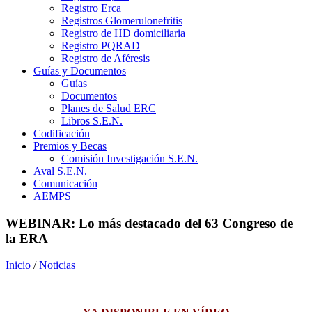
Registro Erca
Registros Glomerulonefritis
Registro de HD domiciliaria
Registro PQRAD
Registro de Aféresis
Guías y Documentos
Guías
Documentos
Planes de Salud ERC
Libros S.E.N.
Codificación
Premios y Becas
Comisión Investigación S.E.N.
Aval S.E.N.
Comunicación
AEMPS
WEBINAR: Lo más destacado del 63 Congreso de
la ERA
Inicio
/
Noticias