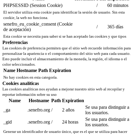
PHPSESSID (Session Cookie)
/
60 minutos
El servidor utiliza esta cookie para identificar la sesión de usuario. Sin esta
cookie, la web no funciona.
senefro_eu_cookie_consent (Cookie
/
365 días
de aceptación)
Esta cookie se necesita para saber si se han aceptado las cookies y que tipos
Preferencias
Las cookies de preferencia permiten que el sitio web recuerde información para
personalizar la apariencia o el comportamiento del sitio web para cada usuario.
Esto puede incluir el almacenamiento de la moneda, la región, el idioma o el
color seleccionados.
Name
Hostname
Path
Expiration
No hay cookies en esta categoría.
Cookies analíticas
Las cookies analíticas nos ayudan a mejorar nuestro sitio web al recopilar y
reportar información sobre su uso
Name
Hostname
Path
Expiration
Se usa para distinguir a
_ga
.senefro.org
/
2 años
los usuarios.
Se usa para distinguir a
_gid
.senefro.org
/
24 horas
los usuarios.
Generar un identificador de usuario único, que es el que se utiliza para hacer