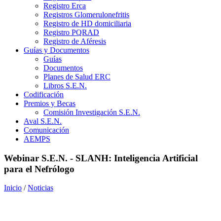
Registro Erca
Registros Glomerulonefritis
Registro de HD domiciliaria
Registro PQRAD
Registro de Aféresis
Guías y Documentos
Guías
Documentos
Planes de Salud ERC
Libros S.E.N.
Codificación
Premios y Becas
Comisión Investigación S.E.N.
Aval S.E.N.
Comunicación
AEMPS
Webinar S.E.N. - SLANH: Inteligencia Artificial
para el Nefrólogo
Inicio
/
Noticias