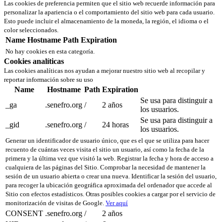
Las cookies de preferencia permiten que el sitio web recuerde información para
personalizar la apariencia o el comportamiento del sitio web para cada usuario.
Esto puede incluir el almacenamiento de la moneda, la región, el idioma o el
color seleccionados.
Name
Hostname
Path
Expiration
No hay cookies en esta categoría.
Cookies analíticas
Las cookies analíticas nos ayudan a mejorar nuestro sitio web al recopilar y
reportar información sobre su uso
Name
Hostname
Path
Expiration
Se usa para distinguir a
_ga
.senefro.org
/
2 años
los usuarios.
Se usa para distinguir a
_gid
.senefro.org
/
24 horas
los usuarios.
Generar un identificador de usuario único, que es el que se utiliza para hacer
recuento de cuántas veces visita el sitio un usuario, así como la fecha de la
primera y la última vez que visitó la web. Registrar la fecha y hora de acceso a
cualquiera de las páginas del Sitio. Comprobar la necesidad de mantener la
sesión de un usuario abierta o crear una nueva. Identificar la sesión del usuario,
para recoger la ubicación geográfica aproximada del ordenador que accede al
Sitio con efectos estadísticos. Otras posibles cookies a cargar por el servicio de
monitorización de visitas de Google.
Ver aquí
CONSENT
.senefro.org
/
2 años