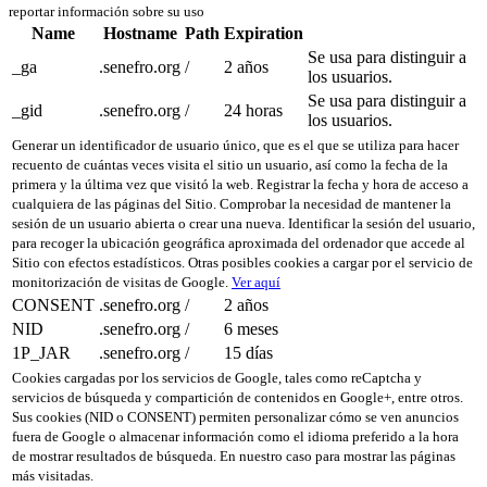
reportar información sobre su uso
Name
Hostname
Path
Expiration
Se usa para distinguir a
_ga
.senefro.org
/
2 años
los usuarios.
Se usa para distinguir a
_gid
.senefro.org
/
24 horas
los usuarios.
Generar un identificador de usuario único, que es el que se utiliza para hacer
recuento de cuántas veces visita el sitio un usuario, así como la fecha de la
primera y la última vez que visitó la web. Registrar la fecha y hora de acceso a
cualquiera de las páginas del Sitio. Comprobar la necesidad de mantener la
sesión de un usuario abierta o crear una nueva. Identificar la sesión del usuario,
para recoger la ubicación geográfica aproximada del ordenador que accede al
Sitio con efectos estadísticos. Otras posibles cookies a cargar por el servicio de
monitorización de visitas de Google.
Ver aquí
CONSENT
.senefro.org
/
2 años
NID
.senefro.org
/
6 meses
1P_JAR
.senefro.org
/
15 días
Cookies cargadas por los servicios de Google, tales como reCaptcha y
servicios de búsqueda y compartición de contenidos en Google+, entre otros.
Sus cookies (NID o CONSENT) permiten personalizar cómo se ven anuncios
fuera de Google o almacenar información como el idioma preferido a la hora
de mostrar resultados de búsqueda. En nuestro caso para mostrar las páginas
más visitadas.