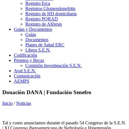
Registro Erca
Registros Glomerulonefritis
Registro de HD domiciliaria
Registro PQRAD
Registro de Aféresis
Guías y Documentos
Guías
Documentos
Planes de Salud ERC
Libros S.E.N.
Codificación
Premios y Becas
Comisión Investigación S.E.N.
Aval S.E.N.
Comunicación
AEMPS
Donación DANA | Fundación Senefro
Inicio
/
Noticias
Tal y como anunciamos durante el pasado 54 Congreso de la S.E.N.
| XI Congreso Iberoamericano de Nefrología e Hipertensión