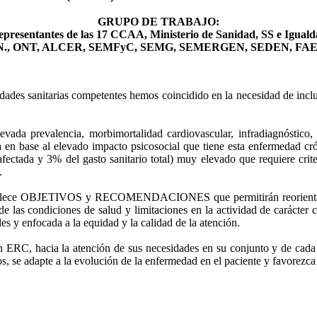
GRUPO DE TRABAJO:
presentantes de las 17 CCAA, Ministerio de Sanidad, SS e Igual
.N., ONT, ALCER, SEMFyC, SEMG, SEMERGEN, SEDEN, FA
oridades sanitarias competentes hemos coincidido en la necesidad de in
evada prevalencia, morbimortalidad cardiovascular, infradiagnóstico,
gia en base al elevado impacto psicosocial que tiene esta enfermedad cr
ctada y 3% del gasto sanitario total) muy elevado que requiere criter
.
blece OBJETIVOS y RECOMENDACIONES que permitirán reorientar la or
de las condiciones de salud y limitaciones en la actividad de carácter 
les y enfocada a la equidad y la calidad de la atención.
n ERC, hacia la atención de sus necesidades en su conjunto y de cada i
dos, se adapte a la evolución de la enfermedad en el paciente y favorezc