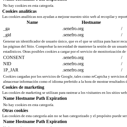
No hay cookies en esta categoría.
Cookies analíticas
Las cookies analíticas nos ayudan a mejorar nuestro sitio web al recopilar y repor
Name
Hostname
_ga
.senefro.org
/
_gid
.senefro.org
/
Generar un identificador de usuario único, que es el que se utiliza para hacer recu
las páginas del Sitio. Comprobar la necesidad de mantener la sesión de un usuario
estadísticos. Otras posibles cookies a cargar por el servicio de monitorización de
CONSENT
.senefro.org
/
NID
.senefro.org
/
1P_JAR
.senefro.org
/
Cookies cargadas por los servicios de Google, tales como reCaptcha y servicio
almacenar información como el idioma preferido a la hora de mostrar resultados d
Cookies de marketing
Las cookies de marketing se utilizan para rastrear a los visitantes en los sitios we
Name
Hostname
Path
Expiration
No hay cookies en esta categoría.
Otras cookies
Las cookies de esta categoría aún no se han categorizado y el propósito puede s
Name
Hostname
Path
Expiration