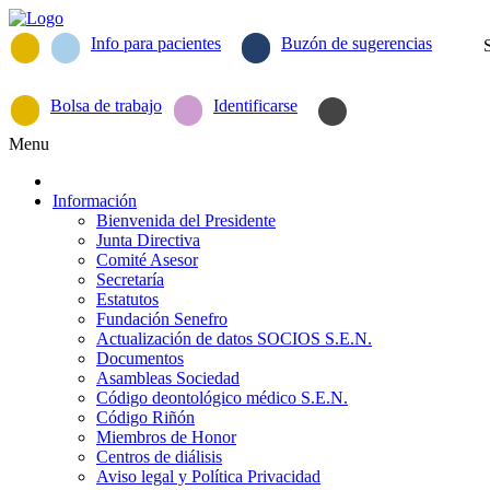
Info para pacientes
Buzón de sugerencias
Bolsa de trabajo
Identificarse
Menu
Información
Bienvenida del Presidente
Junta Directiva
Comité Asesor
Secretaría
Estatutos
Fundación Senefro
Actualización de datos SOCIOS S.E.N.
Documentos
Asambleas Sociedad
Código deontológico médico S.E.N.
Código Riñón
Miembros de Honor
Centros de diálisis
Aviso legal y Política Privacidad