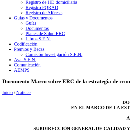
Registro de HD domiciliaria
Registro PQRAD
Registro de Aféresis
Guías y Documentos
Guías
Documentos
Planes de Salud ERC
Libros S.E.N.
Codificación
Premios y Becas
Comisión Investigación S.E.N.
Aval S.E.N.
Comunicación
AEMPS
Documento Marco sobre ERC de la estrategia de cron
Inicio
/
Noticias
DO
EN EL MARCO DE LA ES
A
SUBDIRECCIÓN GENERAL DE CALIDAD Y 