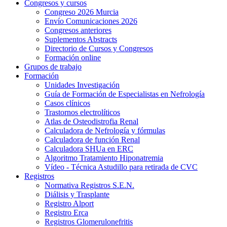
Congresos y cursos
Congreso 2026 Murcia
Envío Comunicaciones 2026
Congresos anteriores
Suplementos Abstracts
Directorio de Cursos y Congresos
Formación online
Grupos de trabajo
Formación
Unidades Investigación
Guía de Formación de Especialistas en Nefrología
Casos clínicos
Trastornos electrolíticos
Atlas de Osteodistrofia Renal
Calculadora de Nefrología y fórmulas
Calculadora de función Renal
Calculadora SHUa en ERC
Algoritmo Tratamiento Hiponatremia
Vídeo - Técnica Astudillo para retirada de CVC
Registros
Normativa Registros S.E.N.
Diálisis y Trasplante
Registro Alport
Registro Erca
Registros Glomerulonefritis