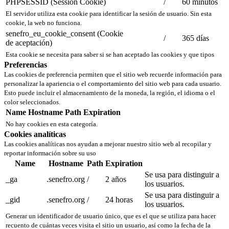
PHPSESSID (Session Cookie)
/
60 minutos
El servidor utiliza esta cookie para identificar la sesión de usuario. Sin esta
cookie, la web no funciona.
senefro_eu_cookie_consent (Cookie
/
365 días
de aceptación)
Esta cookie se necesita para saber si se han aceptado las cookies y que tipos
Preferencias
Las cookies de preferencia permiten que el sitio web recuerde información para
personalizar la apariencia o el comportamiento del sitio web para cada usuario.
Esto puede incluir el almacenamiento de la moneda, la región, el idioma o el
color seleccionados.
Name
Hostname
Path
Expiration
No hay cookies en esta categoría.
Cookies analíticas
Las cookies analíticas nos ayudan a mejorar nuestro sitio web al recopilar y
reportar información sobre su uso
Name
Hostname
Path
Expiration
Se usa para distinguir a
_ga
.senefro.org
/
2 años
los usuarios.
Se usa para distinguir a
_gid
.senefro.org
/
24 horas
los usuarios.
Generar un identificador de usuario único, que es el que se utiliza para hacer
recuento de cuántas veces visita el sitio un usuario, así como la fecha de la