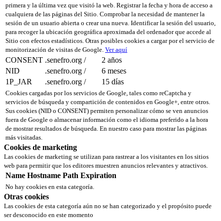
primera y la última vez que visitó la web. Registrar la fecha y hora de acceso a
cualquiera de las páginas del Sitio. Comprobar la necesidad de mantener la
sesión de un usuario abierta o crear una nueva. Identificar la sesión del usuario,
para recoger la ubicación geográfica aproximada del ordenador que accede al
Sitio con efectos estadísticos. Otras posibles cookies a cargar por el servicio de
monitorización de visitas de Google.
Ver aquí
CONSENT
.senefro.org
/
2 años
NID
.senefro.org
/
6 meses
1P_JAR
.senefro.org
/
15 días
Cookies cargadas por los servicios de Google, tales como reCaptcha y
servicios de búsqueda y compartición de contenidos en Google+, entre otros.
Sus cookies (NID o CONSENT) permiten personalizar cómo se ven anuncios
fuera de Google o almacenar información como el idioma preferido a la hora
de mostrar resultados de búsqueda. En nuestro caso para mostrar las páginas
más visitadas.
Cookies de marketing
Las cookies de marketing se utilizan para rastrear a los visitantes en los sitios
web para permitir que los editores muestren anuncios relevantes y atractivos.
Name
Hostname
Path
Expiration
No hay cookies en esta categoría.
Otras cookies
Las cookies de esta categoría aún no se han categorizado y el propósito puede
ser desconocido en este momento