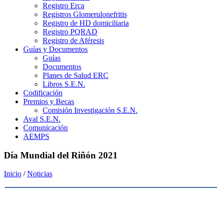
Registro Erca
Registros Glomerulonefritis
Registro de HD domiciliaria
Registro PQRAD
Registro de Aféresis
Guías y Documentos
Guías
Documentos
Planes de Salud ERC
Libros S.E.N.
Codificación
Premios y Becas
Comisión Investigación S.E.N.
Aval S.E.N.
Comunicación
AEMPS
Día Mundial del Riñón 2021
Inicio
/
Noticias