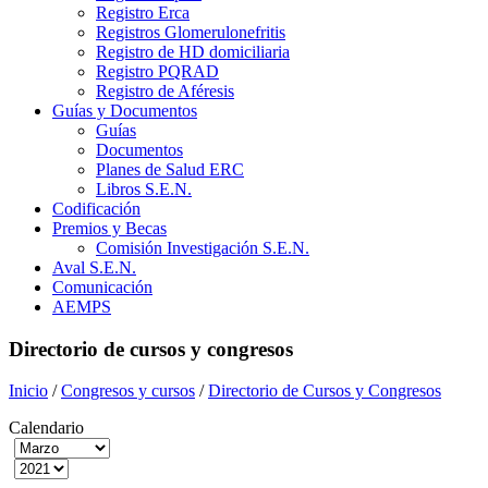
Registro Erca
Registros Glomerulonefritis
Registro de HD domiciliaria
Registro PQRAD
Registro de Aféresis
Guías y Documentos
Guías
Documentos
Planes de Salud ERC
Libros S.E.N.
Codificación
Premios y Becas
Comisión Investigación S.E.N.
Aval S.E.N.
Comunicación
AEMPS
Directorio de cursos y congresos
Inicio
/
Congresos y cursos
/
Directorio de Cursos y Congresos
Calendario