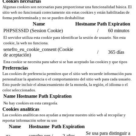
Cookies necesarias
Algunas cookies son necesarias para proporcionar una funcionalidad básica. El
sitio web no funcionará correctamente sin estas cookies y están habilitadas de
forma predeterminada y no se pueden deshabilitar.
Name
Hostname
Path
Expiration
PHPSESSID (Session Cookie)
/
60 minutos
El servidor utiliza esta cookie para identificar la sesión de usuario. Sin esta
cookie, la web no funciona.
senefro_eu_cookie_consent (Cookie
/
365 días
de aceptación)
Esta cookie se necesita para saber si se han aceptado las cookies y que tipos
Preferencias
Las cookies de preferencia permiten que el sitio web recuerde información para
personalizar la apariencia o el comportamiento del sitio web para cada usuario.
Esto puede incluir el almacenamiento de la moneda, la región, el idioma o el
color seleccionados.
Name
Hostname
Path
Expiration
No hay cookies en esta categoría.
Cookies analíticas
Las cookies analíticas nos ayudan a mejorar nuestro sitio web al recopilar y
reportar información sobre su uso
Name
Hostname
Path
Expiration
Se usa para distinguir a
_ga
.senefro.org
/
2 años