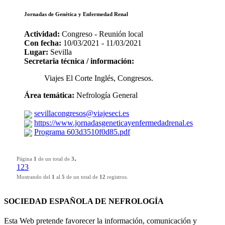
Jornadas de Genética y Enfermedad Renal
Actividad:
Congreso - Reunión local
Con fecha:
10/03/2021 - 11/03/2021
Lugar:
Sevilla
Secretaria técnica / información:
Viajes El Corte Inglés, Congresos.
Área temática:
Nefrología General
sevillacongresos@viajeseci.es
https://www.jornadasgeneticayenfermedadrenal.es
Programa 603d3510f0d85.pdf
.
Página
1
de un total de
3
1
2
3
Mostrando del
1
al
5
de un total de
12
registros.
SOCIEDAD ESPAÑOLA DE NEFROLOGÍA
Esta Web pretende favorecer la información, comunicación y