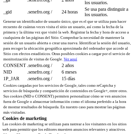
los usuarios.
Se usa para distinguir a
_gid
.senefro.org
/
24 horas
los usuarios.
Generar un identificador de usuario único, que es el que se utiliza para hacer
recuento de cuántas veces visita el sitio un usuario, así como la fecha de la
primera y la última vez que visitó la web. Registrar la fecha y hora de acceso a
cualquiera de las páginas del Sitio. Comprobar la necesidad de mantener la
sesión de un usuario abierta o crear una nueva. Identificar la sesión del usuario,
para recoger la ubicación geográfica aproximada del ordenador que accede al
Sitio con efectos estadísticos. Otras posibles cookies a cargar por el servicio de
monitorización de visitas de Google.
Ver aquí
CONSENT
.senefro.org
/
2 años
NID
.senefro.org
/
6 meses
1P_JAR
.senefro.org
/
15 días
Cookies cargadas por los servicios de Google, tales como reCaptcha y
servicios de búsqueda y compartición de contenidos en Google+, entre otros.
Sus cookies (NID o CONSENT) permiten personalizar cómo se ven anuncios
fuera de Google o almacenar información como el idioma preferido a la hora
de mostrar resultados de búsqueda. En nuestro caso para mostrar las páginas
más visitadas.
Cookies de marketing
Las cookies de marketing se utilizan para rastrear a los visitantes en los sitios
web para permitir que los editores muestren anuncios relevantes y atractivos.