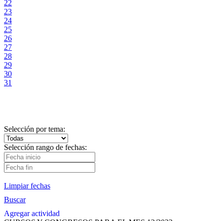
22
23
24
25
26
27
28
29
30
31
Selección por tema:
Selección rango de fechas:
Limpiar fechas
Buscar
Agregar actividad