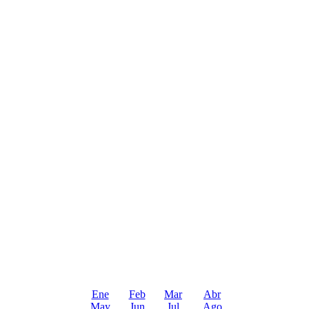
Ene
Feb
Mar
Abr
May
Jun
Jul
Ago