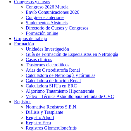
Congresos y cursos
Congreso 2026 Murcia
Envío Comunicaciones 2026
Congresos anteriores
Suplementos Abstracts
Directorio de Cursos y Congresos
Formación online
Grupos de trabajo
Formación
Unidades Investigación
Guía de Formación de Especialistas en Nefrología
Casos clínicos
Trastornos electrolíticos
Atlas de Osteodistrofia Renal
Calculadora de Nefrología y fórmulas
Calculadora de función Renal
Calculadora SHUa en ERC
Algoritmo Tratamiento Hiponatremia
Vídeo - Técnica Astudillo para retirada de CVC
Registros
Normativa Registros S.E.N.
Diálisis y Trasplante
Registro Alport
Registro Erca
Registros Glomerulonefritis