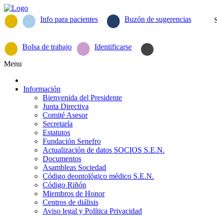
Info para pacientes
Buzón de sugerencias
Bolsa de trabajo
Identificarse
Menu
Información
Bienvenida del Presidente
Junta Directiva
Comité Asesor
Secretaría
Estatutos
Fundación Senefro
Actualización de datos SOCIOS S.E.N.
Documentos
Asambleas Sociedad
Código deontológico médico S.E.N.
Código Riñón
Miembros de Honor
Centros de diálisis
Aviso legal y Política Privacidad