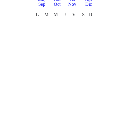
Sep
Oct
Nov
Dic
L
M
M
J
V
S
D