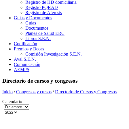
Registro de HD domiciliaria
Registro PQRAD
Registro de Aféresis
Guías y Documentos
Guías
Documentos
Planes de Salud ERC
Libros S.E.N.
Codificación
Premios y Becas
Comisión Investigación S.E.N.
Aval S.E.N.
Comunicación
AEMPS
Directorio de cursos y congresos
Inicio
/
Congresos y cursos
/
Directorio de Cursos y Congresos
Calendario