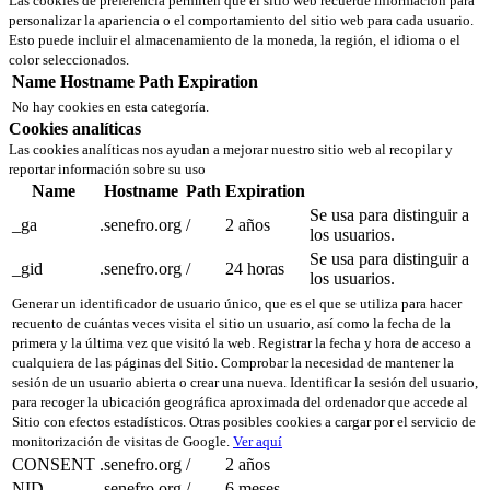
Las cookies de preferencia permiten que el sitio web recuerde información para
personalizar la apariencia o el comportamiento del sitio web para cada usuario.
Esto puede incluir el almacenamiento de la moneda, la región, el idioma o el
color seleccionados.
Name
Hostname
Path
Expiration
No hay cookies en esta categoría.
Cookies analíticas
Las cookies analíticas nos ayudan a mejorar nuestro sitio web al recopilar y
reportar información sobre su uso
Name
Hostname
Path
Expiration
Se usa para distinguir a
_ga
.senefro.org
/
2 años
los usuarios.
Se usa para distinguir a
_gid
.senefro.org
/
24 horas
los usuarios.
Generar un identificador de usuario único, que es el que se utiliza para hacer
recuento de cuántas veces visita el sitio un usuario, así como la fecha de la
primera y la última vez que visitó la web. Registrar la fecha y hora de acceso a
cualquiera de las páginas del Sitio. Comprobar la necesidad de mantener la
sesión de un usuario abierta o crear una nueva. Identificar la sesión del usuario,
para recoger la ubicación geográfica aproximada del ordenador que accede al
Sitio con efectos estadísticos. Otras posibles cookies a cargar por el servicio de
monitorización de visitas de Google.
Ver aquí
CONSENT
.senefro.org
/
2 años
NID
.senefro.org
/
6 meses