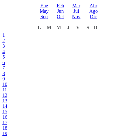
Ene
Feb
Mar
Abr
May
Jun
Jul
Ago
Sep
Oct
Nov
Dic
L
M
M
J
V
S
D
1
2
3
4
5
6
7
8
9
10
11
12
13
14
15
16
17
18
19