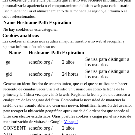
Las cookies de preferencia permiten que el sitio web recuerde información para
personalizar la apariencia o el comportamiento del sitio web para cada usuario.
Esto puede incluir el almacenamiento de la moneda, la región, el idioma o el
color seleccionados.
Name
Hostname
Path
Expiration
No hay cookies en esta categoría.
Cookies analíticas
Las cookies analíticas nos ayudan a mejorar nuestro sitio web al recopilar y
reportar información sobre su uso
Name
Hostname
Path
Expiration
Se usa para distinguir a
_ga
.senefro.org
/
2 años
los usuarios.
Se usa para distinguir a
_gid
.senefro.org
/
24 horas
los usuarios.
Generar un identificador de usuario único, que es el que se utiliza para hacer
recuento de cuántas veces visita el sitio un usuario, así como la fecha de la
primera y la última vez que visitó la web. Registrar la fecha y hora de acceso a
cualquiera de las páginas del Sitio. Comprobar la necesidad de mantener la
sesión de un usuario abierta o crear una nueva. Identificar la sesión del usuario,
para recoger la ubicación geográfica aproximada del ordenador que accede al
Sitio con efectos estadísticos. Otras posibles cookies a cargar por el servicio de
monitorización de visitas de Google.
Ver aquí
CONSENT
.senefro.org
/
2 años
NID
.senefro.org
/
6 meses