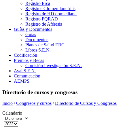
Registro Erca
Registros Glomerulonefritis
Registro de HD domiciliaria
Registro PQRAD
Registro de Aféresis
Guías y Documentos
Guías
Documentos
Planes de Salud ERC
Libros S.E.N.
Codificación
Premios y Becas
Comisión Investigación S.E.N.
Aval S.E.N.
Comunicación
AEMPS
Directorio de cursos y congresos
Inicio
/
Congresos y cursos
/
Directorio de Cursos y Congresos
Calendario