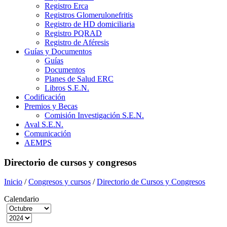
Registro Erca
Registros Glomerulonefritis
Registro de HD domiciliaria
Registro PQRAD
Registro de Aféresis
Guías y Documentos
Guías
Documentos
Planes de Salud ERC
Libros S.E.N.
Codificación
Premios y Becas
Comisión Investigación S.E.N.
Aval S.E.N.
Comunicación
AEMPS
Directorio de cursos y congresos
Inicio
/
Congresos y cursos
/
Directorio de Cursos y Congresos
Calendario