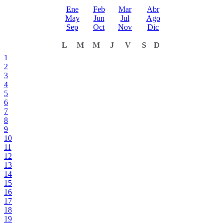
Ene
Feb
Mar
Abr
May
Jun
Jul
Ago
Sep
Oct
Nov
Dic
L
M
M
J
V
S
D
1
2
3
4
5
6
7
8
9
10
11
12
13
14
15
16
17
18
19