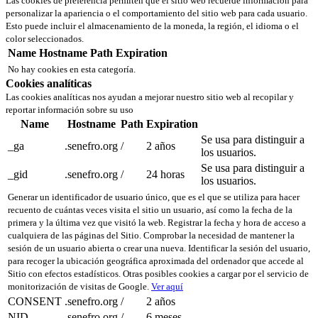
Las cookies de preferencia permiten que el sitio web recuerde información para
personalizar la apariencia o el comportamiento del sitio web para cada usuario.
Esto puede incluir el almacenamiento de la moneda, la región, el idioma o el
color seleccionados.
Name
Hostname
Path
Expiration
No hay cookies en esta categoría.
Cookies analíticas
Las cookies analíticas nos ayudan a mejorar nuestro sitio web al recopilar y
reportar información sobre su uso
Name
Hostname
Path
Expiration
Se usa para distinguir a
_ga
.senefro.org
/
2 años
los usuarios.
Se usa para distinguir a
_gid
.senefro.org
/
24 horas
los usuarios.
Generar un identificador de usuario único, que es el que se utiliza para hacer
recuento de cuántas veces visita el sitio un usuario, así como la fecha de la
primera y la última vez que visitó la web. Registrar la fecha y hora de acceso a
cualquiera de las páginas del Sitio. Comprobar la necesidad de mantener la
sesión de un usuario abierta o crear una nueva. Identificar la sesión del usuario,
para recoger la ubicación geográfica aproximada del ordenador que accede al
Sitio con efectos estadísticos. Otras posibles cookies a cargar por el servicio de
monitorización de visitas de Google.
Ver aquí
CONSENT
.senefro.org
/
2 años
NID
.senefro.org
/
6 meses