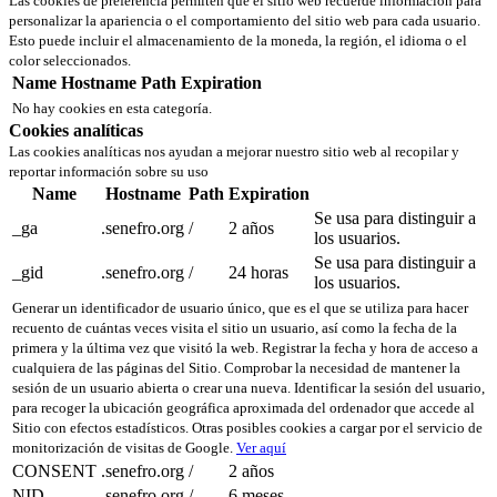
Las cookies de preferencia permiten que el sitio web recuerde información para
personalizar la apariencia o el comportamiento del sitio web para cada usuario.
Esto puede incluir el almacenamiento de la moneda, la región, el idioma o el
color seleccionados.
Name
Hostname
Path
Expiration
No hay cookies en esta categoría.
Cookies analíticas
Las cookies analíticas nos ayudan a mejorar nuestro sitio web al recopilar y
reportar información sobre su uso
Name
Hostname
Path
Expiration
Se usa para distinguir a
_ga
.senefro.org
/
2 años
los usuarios.
Se usa para distinguir a
_gid
.senefro.org
/
24 horas
los usuarios.
Generar un identificador de usuario único, que es el que se utiliza para hacer
recuento de cuántas veces visita el sitio un usuario, así como la fecha de la
primera y la última vez que visitó la web. Registrar la fecha y hora de acceso a
cualquiera de las páginas del Sitio. Comprobar la necesidad de mantener la
sesión de un usuario abierta o crear una nueva. Identificar la sesión del usuario,
para recoger la ubicación geográfica aproximada del ordenador que accede al
Sitio con efectos estadísticos. Otras posibles cookies a cargar por el servicio de
monitorización de visitas de Google.
Ver aquí
CONSENT
.senefro.org
/
2 años
NID
.senefro.org
/
6 meses