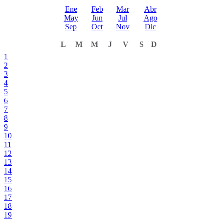
Ene
Feb
Mar
Abr
May
Jun
Jul
Ago
Sep
Oct
Nov
Dic
L
M
M
J
V
S
D
1
2
3
4
5
6
7
8
9
10
11
12
13
14
15
16
17
18
19