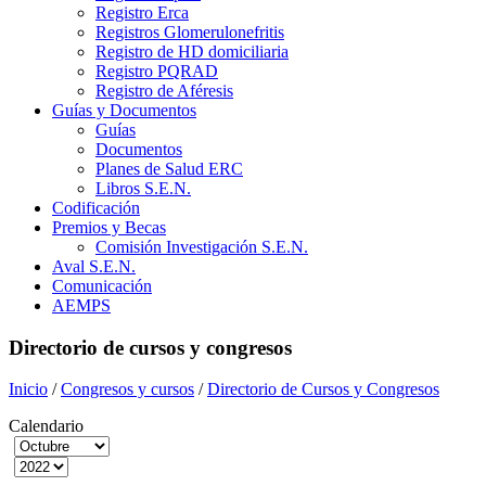
Registro Erca
Registros Glomerulonefritis
Registro de HD domiciliaria
Registro PQRAD
Registro de Aféresis
Guías y Documentos
Guías
Documentos
Planes de Salud ERC
Libros S.E.N.
Codificación
Premios y Becas
Comisión Investigación S.E.N.
Aval S.E.N.
Comunicación
AEMPS
Directorio de cursos y congresos
Inicio
/
Congresos y cursos
/
Directorio de Cursos y Congresos
Calendario