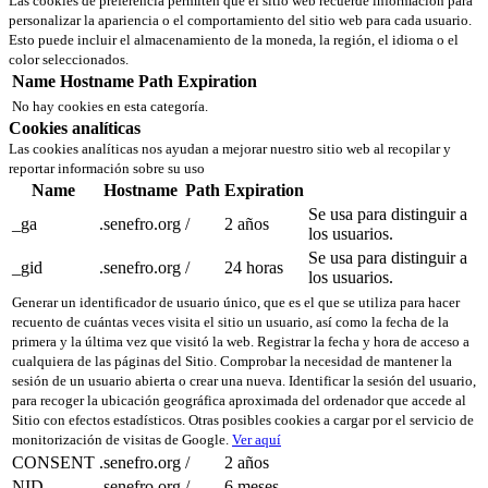
Las cookies de preferencia permiten que el sitio web recuerde información para
personalizar la apariencia o el comportamiento del sitio web para cada usuario.
Esto puede incluir el almacenamiento de la moneda, la región, el idioma o el
color seleccionados.
Name
Hostname
Path
Expiration
No hay cookies en esta categoría.
Cookies analíticas
Las cookies analíticas nos ayudan a mejorar nuestro sitio web al recopilar y
reportar información sobre su uso
Name
Hostname
Path
Expiration
Se usa para distinguir a
_ga
.senefro.org
/
2 años
los usuarios.
Se usa para distinguir a
_gid
.senefro.org
/
24 horas
los usuarios.
Generar un identificador de usuario único, que es el que se utiliza para hacer
recuento de cuántas veces visita el sitio un usuario, así como la fecha de la
primera y la última vez que visitó la web. Registrar la fecha y hora de acceso a
cualquiera de las páginas del Sitio. Comprobar la necesidad de mantener la
sesión de un usuario abierta o crear una nueva. Identificar la sesión del usuario,
para recoger la ubicación geográfica aproximada del ordenador que accede al
Sitio con efectos estadísticos. Otras posibles cookies a cargar por el servicio de
monitorización de visitas de Google.
Ver aquí
CONSENT
.senefro.org
/
2 años
NID
.senefro.org
/
6 meses