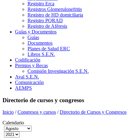
Registro Erca
Registros Glomerulonefritis
Registro de HD domiciliaria
Registro PQRAD
Registro de Aféresis
Guías y Documentos
Guías
Documentos
Planes de Salud ERC
Libros S.E.N.
Codificación
Premios y Becas
Comisión Investigación S.E.N.
Aval S.E.N.
Comunicación
AEMPS
Directorio de cursos y congresos
Inicio
/
Congresos y cursos
/
Directorio de Cursos y Congresos
Calendario