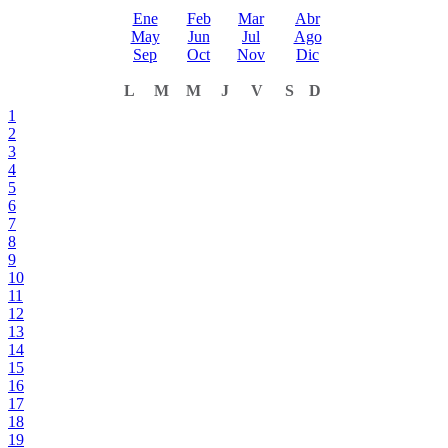
Ene
Feb
Mar
Abr
May
Jun
Jul
Ago
Sep
Oct
Nov
Dic
L
M
M
J
V
S
D
1
2
3
4
5
6
7
8
9
10
11
12
13
14
15
16
17
18
19