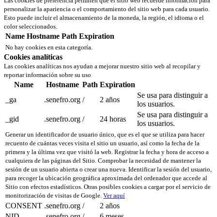
Las cookies de preferencia permiten que el sitio web recuerde información para
personalizar la apariencia o el comportamiento del sitio web para cada usuario.
Esto puede incluir el almacenamiento de la moneda, la región, el idioma o el
color seleccionados.
Name
Hostname
Path
Expiration
No hay cookies en esta categoría.
Cookies analíticas
Las cookies analíticas nos ayudan a mejorar nuestro sitio web al recopilar y
reportar información sobre su uso
Name
Hostname
Path
Expiration
Se usa para distinguir a
_ga
.senefro.org
/
2 años
los usuarios.
Se usa para distinguir a
_gid
.senefro.org
/
24 horas
los usuarios.
Generar un identificador de usuario único, que es el que se utiliza para hacer
recuento de cuántas veces visita el sitio un usuario, así como la fecha de la
primera y la última vez que visitó la web. Registrar la fecha y hora de acceso a
cualquiera de las páginas del Sitio. Comprobar la necesidad de mantener la
sesión de un usuario abierta o crear una nueva. Identificar la sesión del usuario,
para recoger la ubicación geográfica aproximada del ordenador que accede al
Sitio con efectos estadísticos. Otras posibles cookies a cargar por el servicio de
monitorización de visitas de Google.
Ver aquí
CONSENT
.senefro.org
/
2 años
NID
.senefro.org
/
6 meses