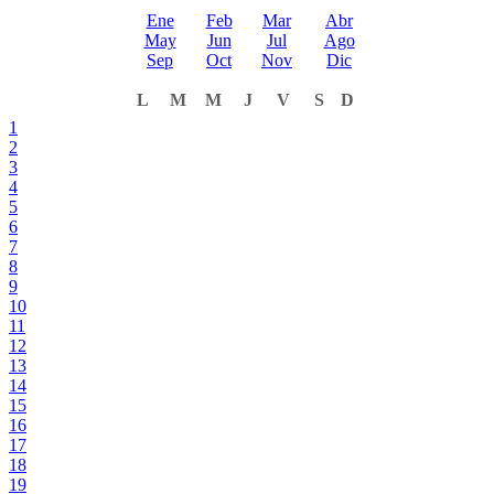
Ene
Feb
Mar
Abr
May
Jun
Jul
Ago
Sep
Oct
Nov
Dic
L
M
M
J
V
S
D
1
2
3
4
5
6
7
8
9
10
11
12
13
14
15
16
17
18
19