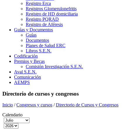
Registro Erca
Registros Glomerulonefritis
Registro de HD domiciliaria
Registro PQRAD
Registro de Aféresis
Guías y Documentos
Guías
Documentos
Planes de Salud ERC
Libros S.E.N.
Codificación
Premios y Becas
Comisión Investigación S.E.N.
Aval S.E.N.
Comunicación
AEMPS
Directorio de cursos y congresos
Inicio
/
Congresos y cursos
/
Directorio de Cursos y Congresos
Calendario