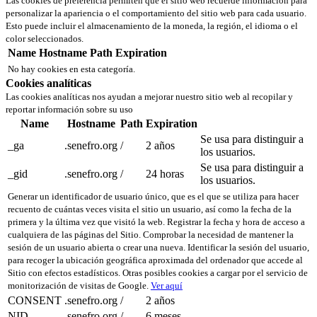
Las cookies de preferencia permiten que el sitio web recuerde información para
personalizar la apariencia o el comportamiento del sitio web para cada usuario.
Esto puede incluir el almacenamiento de la moneda, la región, el idioma o el
color seleccionados.
Name
Hostname
Path
Expiration
No hay cookies en esta categoría.
Cookies analíticas
Las cookies analíticas nos ayudan a mejorar nuestro sitio web al recopilar y
reportar información sobre su uso
Name
Hostname
Path
Expiration
Se usa para distinguir a
_ga
.senefro.org
/
2 años
los usuarios.
Se usa para distinguir a
_gid
.senefro.org
/
24 horas
los usuarios.
Generar un identificador de usuario único, que es el que se utiliza para hacer
recuento de cuántas veces visita el sitio un usuario, así como la fecha de la
primera y la última vez que visitó la web. Registrar la fecha y hora de acceso a
cualquiera de las páginas del Sitio. Comprobar la necesidad de mantener la
sesión de un usuario abierta o crear una nueva. Identificar la sesión del usuario,
para recoger la ubicación geográfica aproximada del ordenador que accede al
Sitio con efectos estadísticos. Otras posibles cookies a cargar por el servicio de
monitorización de visitas de Google.
Ver aquí
CONSENT
.senefro.org
/
2 años
NID
.senefro.org
/
6 meses