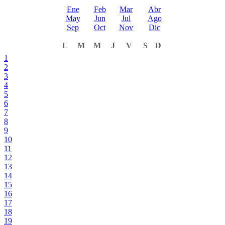
Ene
Feb
Mar
Abr
May
Jun
Jul
Ago
Sep
Oct
Nov
Dic
L
M
M
J
V
S
D
1
2
3
4
5
6
7
8
9
10
11
12
13
14
15
16
17
18
19