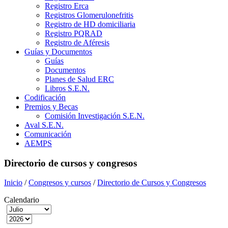
Registro Erca
Registros Glomerulonefritis
Registro de HD domiciliaria
Registro PQRAD
Registro de Aféresis
Guías y Documentos
Guías
Documentos
Planes de Salud ERC
Libros S.E.N.
Codificación
Premios y Becas
Comisión Investigación S.E.N.
Aval S.E.N.
Comunicación
AEMPS
Directorio de cursos y congresos
Inicio
/
Congresos y cursos
/
Directorio de Cursos y Congresos
Calendario