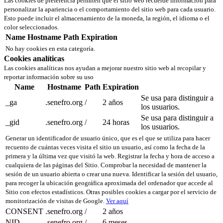
Las cookies de preferencia permiten que el sitio web recuerde información para
personalizar la apariencia o el comportamiento del sitio web para cada usuario.
Esto puede incluir el almacenamiento de la moneda, la región, el idioma o el
color seleccionados.
Name
Hostname
Path
Expiration
No hay cookies en esta categoría.
Cookies analíticas
Las cookies analíticas nos ayudan a mejorar nuestro sitio web al recopilar y
reportar información sobre su uso
Name
Hostname
Path
Expiration
Se usa para distinguir a
_ga
.senefro.org
/
2 años
los usuarios.
Se usa para distinguir a
_gid
.senefro.org
/
24 horas
los usuarios.
Generar un identificador de usuario único, que es el que se utiliza para hacer
recuento de cuántas veces visita el sitio un usuario, así como la fecha de la
primera y la última vez que visitó la web. Registrar la fecha y hora de acceso a
cualquiera de las páginas del Sitio. Comprobar la necesidad de mantener la
sesión de un usuario abierta o crear una nueva. Identificar la sesión del usuario,
para recoger la ubicación geográfica aproximada del ordenador que accede al
Sitio con efectos estadísticos. Otras posibles cookies a cargar por el servicio de
monitorización de visitas de Google.
Ver aquí
CONSENT
.senefro.org
/
2 años
NID
.senefro.org
/
6 meses