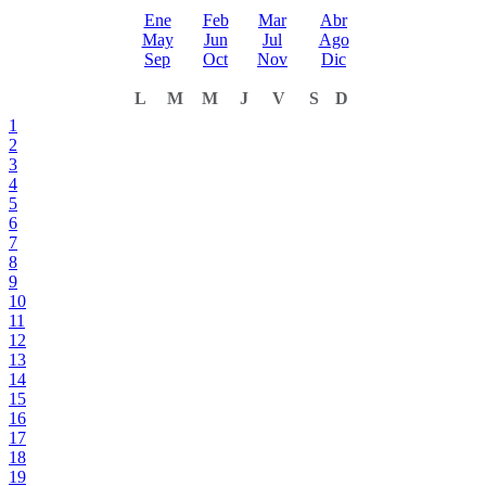
Ene
Feb
Mar
Abr
May
Jun
Jul
Ago
Sep
Oct
Nov
Dic
L
M
M
J
V
S
D
1
2
3
4
5
6
7
8
9
10
11
12
13
14
15
16
17
18
19