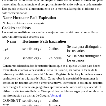
Las cookies de preferencia permiten que el sitio web recuerde información para
personalizar la apariencia o el comportamiento del sitio web para cada usuario.
Esto puede incluir el almacenamiento de la moneda, la región, el idioma o el
color seleccionados.
Name
Hostname
Path
Expiration
No hay cookies en esta categoría.
Cookies analíticas
Las cookies analíticas nos ayudan a mejorar nuestro sitio web al recopilar y
reportar información sobre su uso
Name
Hostname
Path
Expiration
Se usa para distinguir a
_ga
.senefro.org
/
2 años
los usuarios.
Se usa para distinguir a
_gid
.senefro.org
/
24 horas
los usuarios.
Generar un identificador de usuario único, que es el que se utiliza para hacer
recuento de cuántas veces visita el sitio un usuario, así como la fecha de la
primera y la última vez que visitó la web. Registrar la fecha y hora de acceso a
cualquiera de las páginas del Sitio. Comprobar la necesidad de mantener la
sesión de un usuario abierta o crear una nueva. Identificar la sesión del usuario,
para recoger la ubicación geográfica aproximada del ordenador que accede al
Sitio con efectos estadísticos. Otras posibles cookies a cargar por el servicio de
monitorización de visitas de Google.
Ver aquí
CONSENT
.senefro.org
/
2 años
NID
.senefro.org
/
6 meses