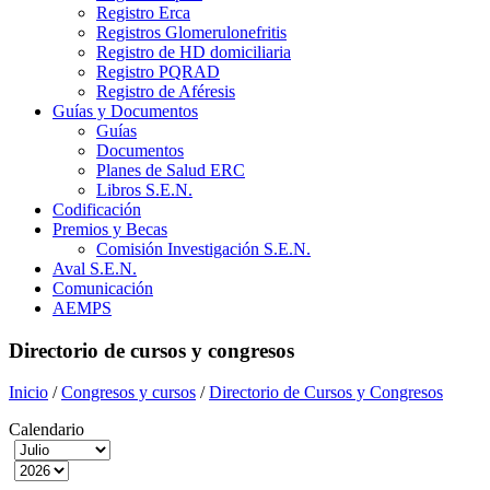
Registro Erca
Registros Glomerulonefritis
Registro de HD domiciliaria
Registro PQRAD
Registro de Aféresis
Guías y Documentos
Guías
Documentos
Planes de Salud ERC
Libros S.E.N.
Codificación
Premios y Becas
Comisión Investigación S.E.N.
Aval S.E.N.
Comunicación
AEMPS
Directorio de cursos y congresos
Inicio
/
Congresos y cursos
/
Directorio de Cursos y Congresos
Calendario