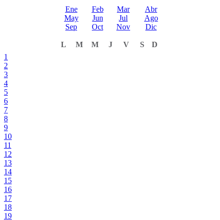
Ene
Feb
Mar
Abr
May
Jun
Jul
Ago
Sep
Oct
Nov
Dic
L
M
M
J
V
S
D
1
2
3
4
5
6
7
8
9
10
11
12
13
14
15
16
17
18
19