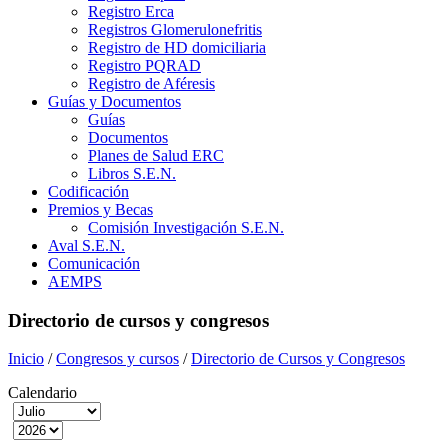
Registro Erca
Registros Glomerulonefritis
Registro de HD domiciliaria
Registro PQRAD
Registro de Aféresis
Guías y Documentos
Guías
Documentos
Planes de Salud ERC
Libros S.E.N.
Codificación
Premios y Becas
Comisión Investigación S.E.N.
Aval S.E.N.
Comunicación
AEMPS
Directorio de cursos y congresos
Inicio
/
Congresos y cursos
/
Directorio de Cursos y Congresos
Calendario