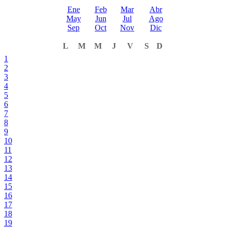
Ene
Feb
Mar
Abr
May
Jun
Jul
Ago
Sep
Oct
Nov
Dic
L
M
M
J
V
S
D
1
2
3
4
5
6
7
8
9
10
11
12
13
14
15
16
17
18
19