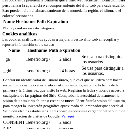
Las cookies de preferencia permiten que el sitio web recuerde información para
personalizar la apariencia o el comportamiento del sitio web para cada usuario.
Esto puede incluir el almacenamiento de la moneda, la región, el idioma o el
color seleccionados.
Name
Hostname
Path
Expiration
No hay cookies en esta categoría.
Cookies analíticas
Las cookies analíticas nos ayudan a mejorar nuestro sitio web al recopilar y
reportar información sobre su uso
Name
Hostname
Path
Expiration
Se usa para distinguir a
_ga
.senefro.org
/
2 años
los usuarios.
Se usa para distinguir a
_gid
.senefro.org
/
24 horas
los usuarios.
Generar un identificador de usuario único, que es el que se utiliza para hacer
recuento de cuántas veces visita el sitio un usuario, así como la fecha de la
primera y la última vez que visitó la web. Registrar la fecha y hora de acceso a
cualquiera de las páginas del Sitio. Comprobar la necesidad de mantener la
sesión de un usuario abierta o crear una nueva. Identificar la sesión del usuario,
para recoger la ubicación geográfica aproximada del ordenador que accede al
Sitio con efectos estadísticos. Otras posibles cookies a cargar por el servicio de
monitorización de visitas de Google.
Ver aquí
CONSENT
.senefro.org
/
2 años
NID
.senefro.org
/
6 meses