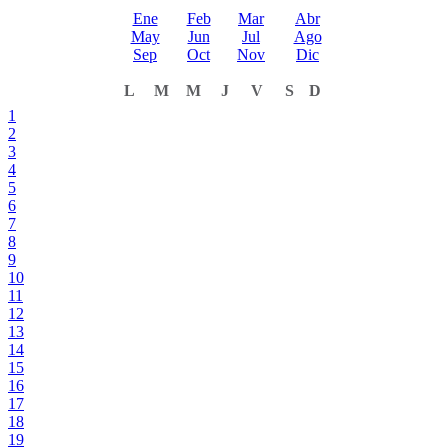
Ene
Feb
Mar
Abr
May
Jun
Jul
Ago
Sep
Oct
Nov
Dic
L
M
M
J
V
S
D
1
2
3
4
5
6
7
8
9
10
11
12
13
14
15
16
17
18
19