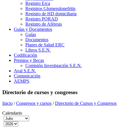
Registro Erca
Registros Glomerulonefritis
Registro de HD domiciliaria
Registro PQRAD
Registro de Aféresis
Guías y Documentos
Guías
Documentos
Planes de Salud ERC
Libros S.E.N.
Codificación
Premios y Becas
Comisión Investigación S.E.N.
Aval S.E.N.
Comunicación
AEMPS
Directorio de cursos y congresos
Inicio
/
Congresos y cursos
/
Directorio de Cursos y Congresos
Calendario