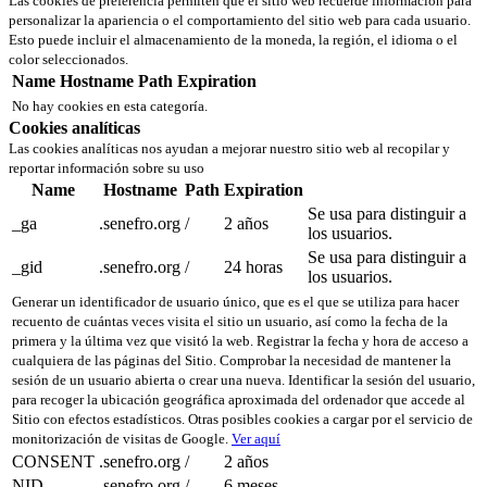
Las cookies de preferencia permiten que el sitio web recuerde información para
personalizar la apariencia o el comportamiento del sitio web para cada usuario.
Esto puede incluir el almacenamiento de la moneda, la región, el idioma o el
color seleccionados.
Name
Hostname
Path
Expiration
No hay cookies en esta categoría.
Cookies analíticas
Las cookies analíticas nos ayudan a mejorar nuestro sitio web al recopilar y
reportar información sobre su uso
Name
Hostname
Path
Expiration
Se usa para distinguir a
_ga
.senefro.org
/
2 años
los usuarios.
Se usa para distinguir a
_gid
.senefro.org
/
24 horas
los usuarios.
Generar un identificador de usuario único, que es el que se utiliza para hacer
recuento de cuántas veces visita el sitio un usuario, así como la fecha de la
primera y la última vez que visitó la web. Registrar la fecha y hora de acceso a
cualquiera de las páginas del Sitio. Comprobar la necesidad de mantener la
sesión de un usuario abierta o crear una nueva. Identificar la sesión del usuario,
para recoger la ubicación geográfica aproximada del ordenador que accede al
Sitio con efectos estadísticos. Otras posibles cookies a cargar por el servicio de
monitorización de visitas de Google.
Ver aquí
CONSENT
.senefro.org
/
2 años
NID
.senefro.org
/
6 meses