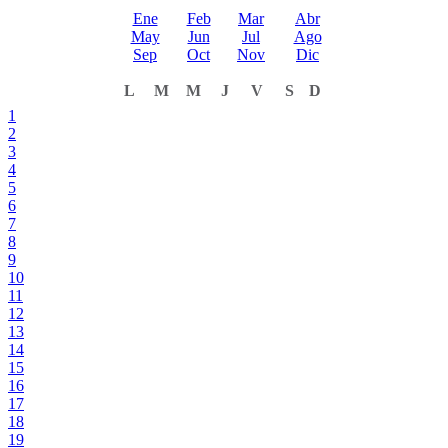
Ene
Feb
Mar
Abr
May
Jun
Jul
Ago
Sep
Oct
Nov
Dic
L
M
M
J
V
S
D
1
2
3
4
5
6
7
8
9
10
11
12
13
14
15
16
17
18
19