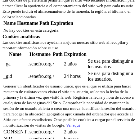
Las cookies de preferencia permiten que el sitio web recuerde información para
personalizar la apariencia o el comportamiento del sitio web para cada usuario.
Esto puede incluir el almacenamiento de la moneda, la región, el idioma o el
color seleccionados.
Name
Hostname
Path
Expiration
No hay cookies en esta categoría.
Cookies analíticas
Las cookies analíticas nos ayudan a mejorar nuestro sitio web al recopilar y
reportar información sobre su uso
Name
Hostname
Path
Expiration
Se usa para distinguir a
_ga
.senefro.org
/
2 años
los usuarios.
Se usa para distinguir a
_gid
.senefro.org
/
24 horas
los usuarios.
Generar un identificador de usuario único, que es el que se utiliza para hacer
recuento de cuántas veces visita el sitio un usuario, así como la fecha de la
primera y la última vez que visitó la web. Registrar la fecha y hora de acceso a
cualquiera de las páginas del Sitio. Comprobar la necesidad de mantener la
sesión de un usuario abierta o crear una nueva. Identificar la sesión del usuario,
para recoger la ubicación geográfica aproximada del ordenador que accede al
Sitio con efectos estadísticos. Otras posibles cookies a cargar por el servicio de
monitorización de visitas de Google.
Ver aquí
CONSENT
.senefro.org
/
2 años
NID
.senefro.org
/
6 meses