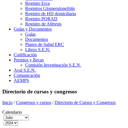
Registro Erca
Registros Glomerulonefritis
Registro de HD domiciliaria
Registro PQRAD
Registro de Aféresis
Guías y Documentos
Guías
Documentos
Planes de Salud ERC
Libros S.E.N.
Codificación
Premios y Becas
Comisión Investigación S.E.N.
Aval S.E.N.
Comunicación
AEMPS
Directorio de cursos y congresos
Inicio
/
Congresos y cursos
/
Directorio de Cursos y Congresos
Calendario