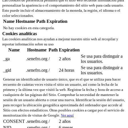
Las cookies de preferencia permiten que el sitio web recuerde información para
personalizar la apariencia o el comportamiento del sitio web para cada usuario.
Esto puede incluir el almacenamiento de la moneda, la región, el idioma o el
color seleccionados.
Name
Hostname
Path
Expiration
No hay cookies en esta categoría.
Cookies analíticas
Las cookies analíticas nos ayudan a mejorar nuestro sitio web al recopilar y
reportar información sobre su uso
Name
Hostname
Path
Expiration
Se usa para distinguir a
_ga
.senefro.org
/
2 años
los usuarios.
Se usa para distinguir a
_gid
.senefro.org
/
24 horas
los usuarios.
Generar un identificador de usuario único, que es el que se utiliza para hacer
recuento de cuántas veces visita el sitio un usuario, así como la fecha de la
primera y la última vez que visitó la web. Registrar la fecha y hora de acceso a
cualquiera de las páginas del Sitio. Comprobar la necesidad de mantener la
sesión de un usuario abierta o crear una nueva. Identificar la sesión del usuario,
para recoger la ubicación geográfica aproximada del ordenador que accede al
Sitio con efectos estadísticos. Otras posibles cookies a cargar por el servicio de
monitorización de visitas de Google.
Ver aquí
CONSENT
.senefro.org
/
2 años
NID
.senefro.org
/
6 meses