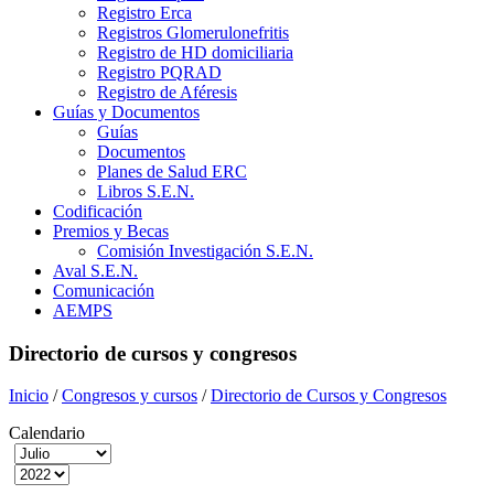
Registro Erca
Registros Glomerulonefritis
Registro de HD domiciliaria
Registro PQRAD
Registro de Aféresis
Guías y Documentos
Guías
Documentos
Planes de Salud ERC
Libros S.E.N.
Codificación
Premios y Becas
Comisión Investigación S.E.N.
Aval S.E.N.
Comunicación
AEMPS
Directorio de cursos y congresos
Inicio
/
Congresos y cursos
/
Directorio de Cursos y Congresos
Calendario