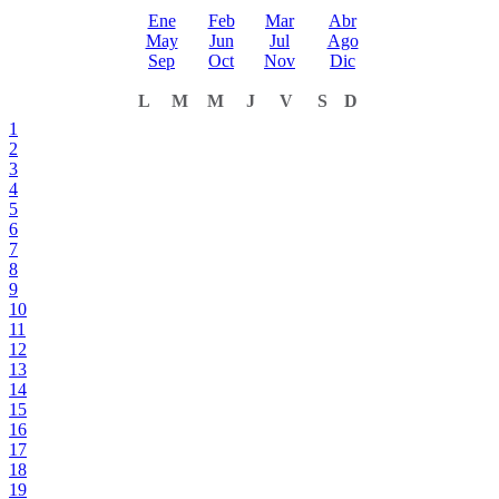
Ene
Feb
Mar
Abr
May
Jun
Jul
Ago
Sep
Oct
Nov
Dic
L
M
M
J
V
S
D
1
2
3
4
5
6
7
8
9
10
11
12
13
14
15
16
17
18
19