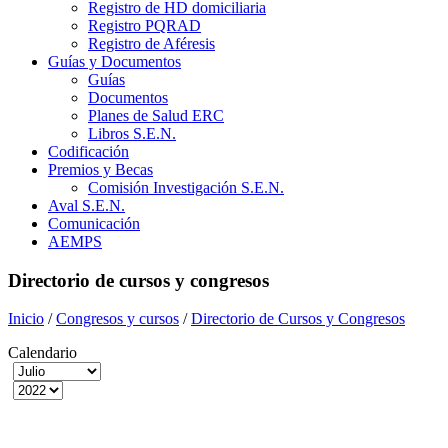
Registro de HD domiciliaria
Registro PQRAD
Registro de Aféresis
Guías y Documentos
Guías
Documentos
Planes de Salud ERC
Libros S.E.N.
Codificación
Premios y Becas
Comisión Investigación S.E.N.
Aval S.E.N.
Comunicación
AEMPS
Directorio de cursos y congresos
Inicio
/
Congresos y cursos
/
Directorio de Cursos y Congresos
Calendario