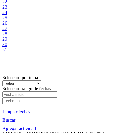
22
23
24
25
26
27
28
29
30
31
Selección por tema:
Selección rango de fechas:
Limpiar fechas
Buscar
Agregar actividad