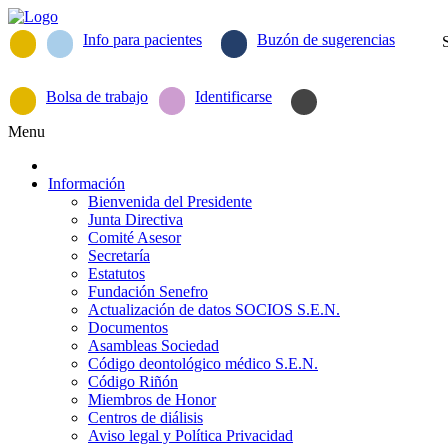
Info para pacientes
Buzón de sugerencias
Bolsa de trabajo
Identificarse
Menu
Información
Bienvenida del Presidente
Junta Directiva
Comité Asesor
Secretaría
Estatutos
Fundación Senefro
Actualización de datos SOCIOS S.E.N.
Documentos
Asambleas Sociedad
Código deontológico médico S.E.N.
Código Riñón
Miembros de Honor
Centros de diálisis
Aviso legal y Política Privacidad