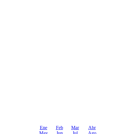
Ene
Feb
Mar
Abr
May
Jun
Jul
Ago