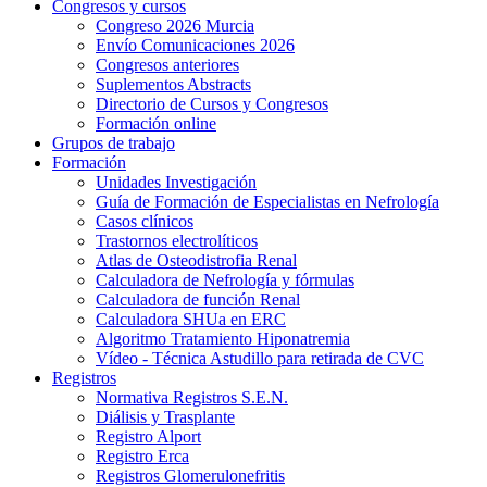
Congresos y cursos
Congreso 2026 Murcia
Envío Comunicaciones 2026
Congresos anteriores
Suplementos Abstracts
Directorio de Cursos y Congresos
Formación online
Grupos de trabajo
Formación
Unidades Investigación
Guía de Formación de Especialistas en Nefrología
Casos clínicos
Trastornos electrolíticos
Atlas de Osteodistrofia Renal
Calculadora de Nefrología y fórmulas
Calculadora de función Renal
Calculadora SHUa en ERC
Algoritmo Tratamiento Hiponatremia
Vídeo - Técnica Astudillo para retirada de CVC
Registros
Normativa Registros S.E.N.
Diálisis y Trasplante
Registro Alport
Registro Erca
Registros Glomerulonefritis