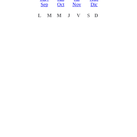
Sep
Oct
Nov
Dic
L
M
M
J
V
S
D