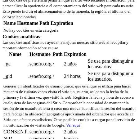
Las cookies de preferencia permiten que el sitio web recuerde información para
personalizar la apariencia o el comportamiento del sitio web para cada usuario.
Esto puede incluir el almacenamiento de la moneda, la región, el idioma o el
color seleccionados.
Name
Hostname
Path
Expiration
No hay cookies en esta categoría.
Cookies analíticas
Las cookies analíticas nos ayudan a mejorar nuestro sitio web al recopilar y
reportar información sobre su uso
Name
Hostname
Path
Expiration
Se usa para distinguir a
_ga
.senefro.org
/
2 años
los usuarios.
Se usa para distinguir a
_gid
.senefro.org
/
24 horas
los usuarios.
Generar un identificador de usuario único, que es el que se utiliza para hacer
recuento de cuántas veces visita el sitio un usuario, así como la fecha de la
primera y la última vez que visitó la web. Registrar la fecha y hora de acceso a
cualquiera de las páginas del Sitio. Comprobar la necesidad de mantener la
sesión de un usuario abierta o crear una nueva. Identificar la sesión del usuario,
para recoger la ubicación geográfica aproximada del ordenador que accede al
Sitio con efectos estadísticos. Otras posibles cookies a cargar por el servicio de
monitorización de visitas de Google.
Ver aquí
CONSENT
.senefro.org
/
2 años
NID
.senefro.org
/
6 meses