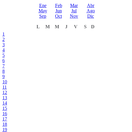
Ene
Feb
Mar
Abr
May
Jun
Jul
Ago
Sep
Oct
Nov
Dic
L
M
M
J
V
S
D
1
2
3
4
5
6
7
8
9
10
11
12
13
14
15
16
17
18
19