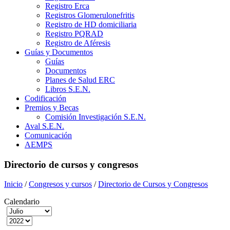
Registro Erca
Registros Glomerulonefritis
Registro de HD domiciliaria
Registro PQRAD
Registro de Aféresis
Guías y Documentos
Guías
Documentos
Planes de Salud ERC
Libros S.E.N.
Codificación
Premios y Becas
Comisión Investigación S.E.N.
Aval S.E.N.
Comunicación
AEMPS
Directorio de cursos y congresos
Inicio
/
Congresos y cursos
/
Directorio de Cursos y Congresos
Calendario