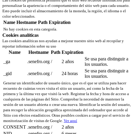
Las cookies de preferencia permiten que el sitio web recuerde información para
personalizar la apariencia o el comportamiento del sitio web para cada usuario.
Esto puede incluir el almacenamiento de la moneda, la región, el idioma o el
color seleccionados.
Name
Hostname
Path
Expiration
No hay cookies en esta categoría.
Cookies analíticas
Las cookies analíticas nos ayudan a mejorar nuestro sitio web al recopilar y
reportar información sobre su uso
Name
Hostname
Path
Expiration
Se usa para distinguir a
_ga
.senefro.org
/
2 años
los usuarios.
Se usa para distinguir a
_gid
.senefro.org
/
24 horas
los usuarios.
Generar un identificador de usuario único, que es el que se utiliza para hacer
recuento de cuántas veces visita el sitio un usuario, así como la fecha de la
primera y la última vez que visitó la web. Registrar la fecha y hora de acceso a
cualquiera de las páginas del Sitio. Comprobar la necesidad de mantener la
sesión de un usuario abierta o crear una nueva. Identificar la sesión del usuario,
para recoger la ubicación geográfica aproximada del ordenador que accede al
Sitio con efectos estadísticos. Otras posibles cookies a cargar por el servicio de
monitorización de visitas de Google.
Ver aquí
CONSENT
.senefro.org
/
2 años
NID
.senefro.org
/
6 meses