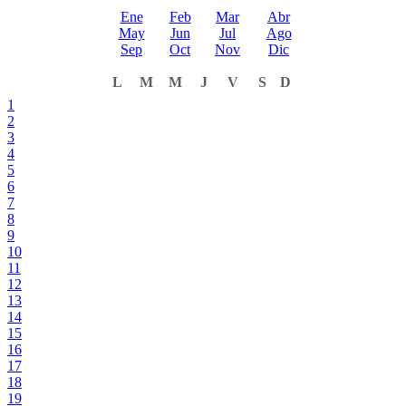
Ene
Feb
Mar
Abr
May
Jun
Jul
Ago
Sep
Oct
Nov
Dic
L
M
M
J
V
S
D
1
2
3
4
5
6
7
8
9
10
11
12
13
14
15
16
17
18
19