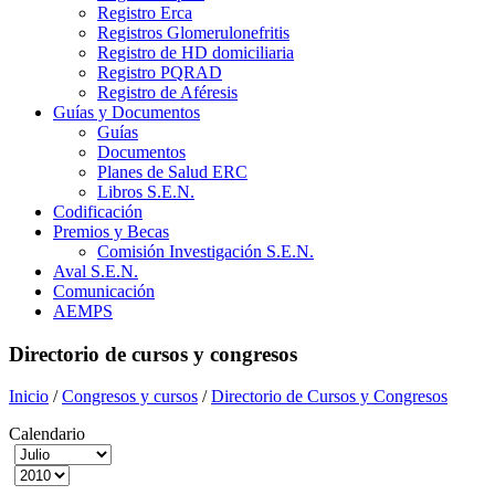
Registro Erca
Registros Glomerulonefritis
Registro de HD domiciliaria
Registro PQRAD
Registro de Aféresis
Guías y Documentos
Guías
Documentos
Planes de Salud ERC
Libros S.E.N.
Codificación
Premios y Becas
Comisión Investigación S.E.N.
Aval S.E.N.
Comunicación
AEMPS
Directorio de cursos y congresos
Inicio
/
Congresos y cursos
/
Directorio de Cursos y Congresos
Calendario