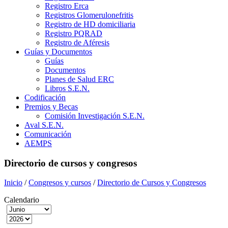
Registro Erca
Registros Glomerulonefritis
Registro de HD domiciliaria
Registro PQRAD
Registro de Aféresis
Guías y Documentos
Guías
Documentos
Planes de Salud ERC
Libros S.E.N.
Codificación
Premios y Becas
Comisión Investigación S.E.N.
Aval S.E.N.
Comunicación
AEMPS
Directorio de cursos y congresos
Inicio
/
Congresos y cursos
/
Directorio de Cursos y Congresos
Calendario