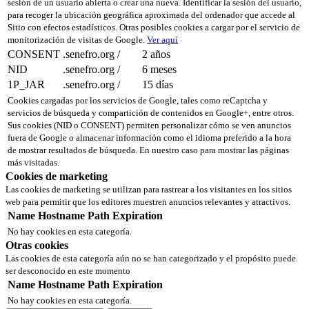
sesión de un usuario abierta o crear una nueva. Identificar la sesión del usuario,
para recoger la ubicación geográfica aproximada del ordenador que accede al
Sitio con efectos estadísticos. Otras posibles cookies a cargar por el servicio de
monitorización de visitas de Google.
Ver aquí
CONSENT
.senefro.org
/
2 años
NID
.senefro.org
/
6 meses
1P_JAR
.senefro.org
/
15 días
Cookies cargadas por los servicios de Google, tales como reCaptcha y
servicios de búsqueda y compartición de contenidos en Google+, entre otros.
Sus cookies (NID o CONSENT) permiten personalizar cómo se ven anuncios
fuera de Google o almacenar información como el idioma preferido a la hora
de mostrar resultados de búsqueda. En nuestro caso para mostrar las páginas
más visitadas.
Cookies de marketing
Las cookies de marketing se utilizan para rastrear a los visitantes en los sitios
web para permitir que los editores muestren anuncios relevantes y atractivos.
Name
Hostname
Path
Expiration
No hay cookies en esta categoría.
Otras cookies
Las cookies de esta categoría aún no se han categorizado y el propósito puede
ser desconocido en este momento
Name
Hostname
Path
Expiration
No hay cookies en esta categoría.