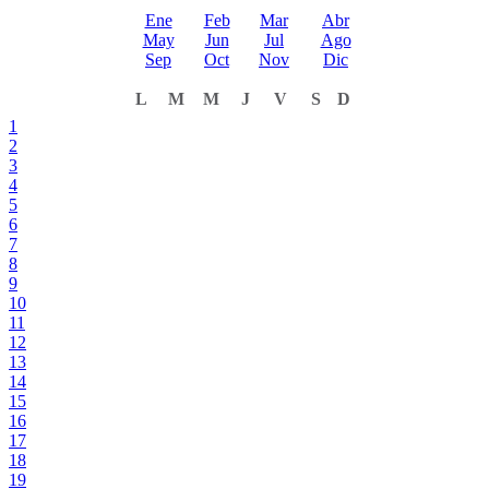
Ene
Feb
Mar
Abr
May
Jun
Jul
Ago
Sep
Oct
Nov
Dic
L
M
M
J
V
S
D
1
2
3
4
5
6
7
8
9
10
11
12
13
14
15
16
17
18
19