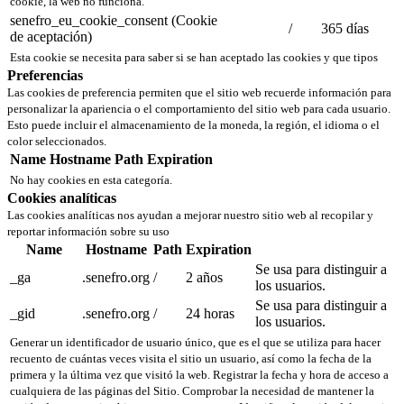
cookie, la web no funciona.
senefro_eu_cookie_consent (Cookie
/
365 días
de aceptación)
Esta cookie se necesita para saber si se han aceptado las cookies y que tipos
Preferencias
Las cookies de preferencia permiten que el sitio web recuerde información para
personalizar la apariencia o el comportamiento del sitio web para cada usuario.
Esto puede incluir el almacenamiento de la moneda, la región, el idioma o el
color seleccionados.
Name
Hostname
Path
Expiration
No hay cookies en esta categoría.
Cookies analíticas
Las cookies analíticas nos ayudan a mejorar nuestro sitio web al recopilar y
reportar información sobre su uso
Name
Hostname
Path
Expiration
Se usa para distinguir a
_ga
.senefro.org
/
2 años
los usuarios.
Se usa para distinguir a
_gid
.senefro.org
/
24 horas
los usuarios.
Generar un identificador de usuario único, que es el que se utiliza para hacer
recuento de cuántas veces visita el sitio un usuario, así como la fecha de la
primera y la última vez que visitó la web. Registrar la fecha y hora de acceso a
cualquiera de las páginas del Sitio. Comprobar la necesidad de mantener la