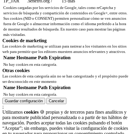
1P_JAR
.senefro.org
/
15 días
Cookies cargadas por los servicios de Google, tales como reCaptcha y
servicios de búsqueda y compartición de contenidos en Google+, entre otros.
Sus cookies (NID o CONSENT) permiten personalizar cómo se ven anuncios
fuera de Google o almacenar información como el idioma preferido a la hora
de mostrar resultados de búsqueda. En nuestro caso para mostrar las páginas
más visitadas.
Cookies de marketing
Las cookies de marketing se utilizan para rastrear a los visitantes en los sitios
web para permitir que los editores muestren anuncios relevantes y atractivos.
Name
Hostname
Path
Expiration
No hay cookies en esta categoría.
Otras cookies
Las cookies de esta categoría aún no se han categorizado y el propósito puede
ser desconocido en este momento
Name
Hostname
Path
Expiration
No hay cookies en esta categoría.
Guardar configuración
Cancelar
;
Utilizamos
cookies
🍪 propias y de terceros para fines analíticos y
para mostrarte publicidad personalizada o a partir de tus hábitos de
navegación. Puedes aceptar todas las cookies pulsando el botón
“Aceptar”; sin embargo, puedes visitar la configuración de cookies
en tu navegador para proporcionar un consentimiento controlado.