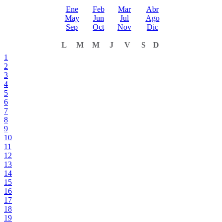
Ene
Feb
Mar
Abr
May
Jun
Jul
Ago
Sep
Oct
Nov
Dic
L
M
M
J
V
S
D
1
2
3
4
5
6
7
8
9
10
11
12
13
14
15
16
17
18
19