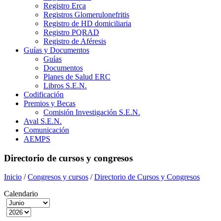
Registro Erca
Registros Glomerulonefritis
Registro de HD domiciliaria
Registro PQRAD
Registro de Aféresis
Guías y Documentos
Guías
Documentos
Planes de Salud ERC
Libros S.E.N.
Codificación
Premios y Becas
Comisión Investigación S.E.N.
Aval S.E.N.
Comunicación
AEMPS
Directorio de cursos y congresos
Inicio
/
Congresos y cursos
/
Directorio de Cursos y Congresos
Calendario