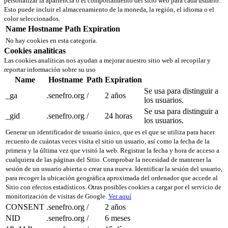
personalizar la apariencia o el comportamiento del sitio web para cada usuario.
Esto puede incluir el almacenamiento de la moneda, la región, el idioma o el
color seleccionados.
Name
Hostname
Path
Expiration
No hay cookies en esta categoría.
Cookies analíticas
Las cookies analíticas nos ayudan a mejorar nuestro sitio web al recopilar y
reportar información sobre su uso
Name
Hostname
Path
Expiration
Se usa para distinguir a
_ga
.senefro.org
/
2 años
los usuarios.
Se usa para distinguir a
_gid
.senefro.org
/
24 horas
los usuarios.
Generar un identificador de usuario único, que es el que se utiliza para hacer
recuento de cuántas veces visita el sitio un usuario, así como la fecha de la
primera y la última vez que visitó la web. Registrar la fecha y hora de acceso a
cualquiera de las páginas del Sitio. Comprobar la necesidad de mantener la
sesión de un usuario abierta o crear una nueva. Identificar la sesión del usuario,
para recoger la ubicación geográfica aproximada del ordenador que accede al
Sitio con efectos estadísticos. Otras posibles cookies a cargar por el servicio de
monitorización de visitas de Google.
Ver aquí
CONSENT
.senefro.org
/
2 años
NID
.senefro.org
/
6 meses