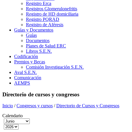
Registro Erca
Registros Glomerulonefritis
Registro de HD domiciliaria
Registro PQRAD
Registro de Aféresis
Guías y Documentos
Guías
Documentos
Planes de Salud ERC
Libros S.E.N.
Codificación
Premios y Becas
Comisión Investigación S.E.N.
Aval S.E.N.
Comunicación
AEMPS
Directorio de cursos y congresos
Inicio
/
Congresos y cursos
/
Directorio de Cursos y Congresos
Calendario