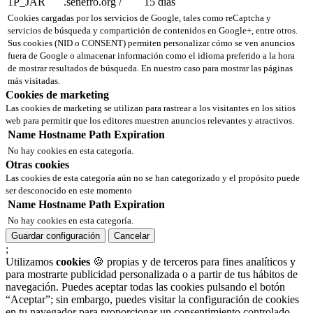
1P_JAR
.senefro.org
/
15 días
Cookies cargadas por los servicios de Google, tales como reCaptcha y
servicios de búsqueda y compartición de contenidos en Google+, entre otros.
Sus cookies (NID o CONSENT) permiten personalizar cómo se ven anuncios
fuera de Google o almacenar información como el idioma preferido a la hora
de mostrar resultados de búsqueda. En nuestro caso para mostrar las páginas
más visitadas.
Cookies de marketing
Las cookies de marketing se utilizan para rastrear a los visitantes en los sitios
web para permitir que los editores muestren anuncios relevantes y atractivos.
Name
Hostname
Path
Expiration
No hay cookies en esta categoría.
Otras cookies
Las cookies de esta categoría aún no se han categorizado y el propósito puede
ser desconocido en este momento
Name
Hostname
Path
Expiration
No hay cookies en esta categoría.
Guardar configuración
Cancelar
;
Utilizamos
cookies
🍪 propias y de terceros para fines analíticos y
para mostrarte publicidad personalizada o a partir de tus hábitos de
navegación. Puedes aceptar todas las cookies pulsando el botón
“Aceptar”; sin embargo, puedes visitar la configuración de cookies
en tu navegador para proporcionar un consentimiento controlado.