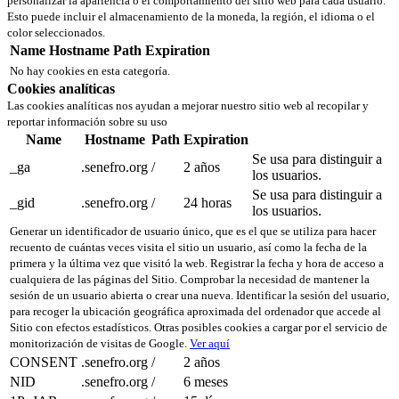
personalizar la apariencia o el comportamiento del sitio web para cada usuario.
Esto puede incluir el almacenamiento de la moneda, la región, el idioma o el
color seleccionados.
Name
Hostname
Path
Expiration
No hay cookies en esta categoría.
Cookies analíticas
Las cookies analíticas nos ayudan a mejorar nuestro sitio web al recopilar y
reportar información sobre su uso
Name
Hostname
Path
Expiration
Se usa para distinguir a
_ga
.senefro.org
/
2 años
los usuarios.
Se usa para distinguir a
_gid
.senefro.org
/
24 horas
los usuarios.
Generar un identificador de usuario único, que es el que se utiliza para hacer
recuento de cuántas veces visita el sitio un usuario, así como la fecha de la
primera y la última vez que visitó la web. Registrar la fecha y hora de acceso a
cualquiera de las páginas del Sitio. Comprobar la necesidad de mantener la
sesión de un usuario abierta o crear una nueva. Identificar la sesión del usuario,
para recoger la ubicación geográfica aproximada del ordenador que accede al
Sitio con efectos estadísticos. Otras posibles cookies a cargar por el servicio de
monitorización de visitas de Google.
Ver aquí
CONSENT
.senefro.org
/
2 años
NID
.senefro.org
/
6 meses