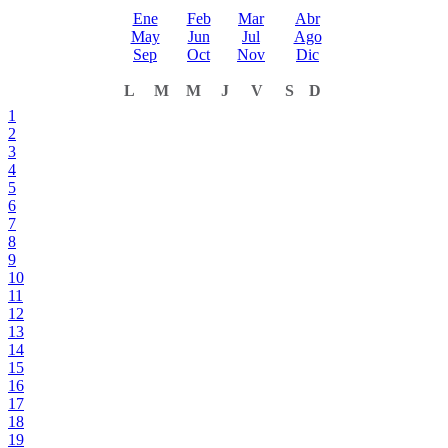
Ene
Feb
Mar
Abr
May
Jun
Jul
Ago
Sep
Oct
Nov
Dic
L
M
M
J
V
S
D
1
2
3
4
5
6
7
8
9
10
11
12
13
14
15
16
17
18
19