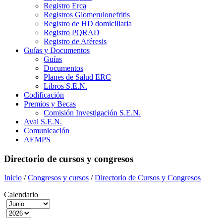
Registro Erca
Registros Glomerulonefritis
Registro de HD domiciliaria
Registro PQRAD
Registro de Aféresis
Guías y Documentos
Guías
Documentos
Planes de Salud ERC
Libros S.E.N.
Codificación
Premios y Becas
Comisión Investigación S.E.N.
Aval S.E.N.
Comunicación
AEMPS
Directorio de cursos y congresos
Inicio
/
Congresos y cursos
/
Directorio de Cursos y Congresos
Calendario