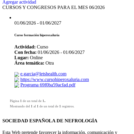
Agregar actividad
CURSOS Y CONGRESOS PARA EL MES 06/2026
01/06/2026 - 01/06/2027
Curso formación hiperoxaluria
Actividad:
Curso
Con fecha:
01/06/2026 - 01/06/2027
Lugar:
Online
Área temática:
Otra
e.garcia@letshealth.com
https://www.cursohiperoxaluria.com
Programa 69f0ba59acfad.pdf
.
Página
1
de un total de
1
Mostrando del
1
al
1
de un total de
1
registros.
SOCIEDAD ESPAÑOLA DE NEFROLOGÍA
Esta Web pretende favorecer la información, comunicación y