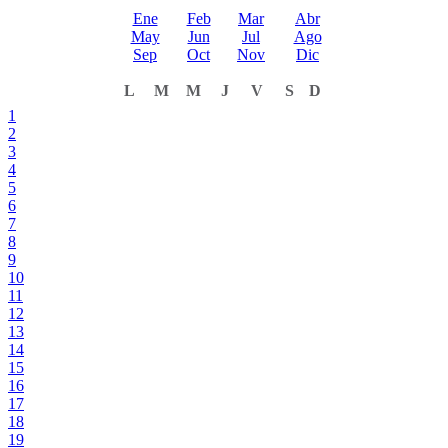
Ene
Feb
Mar
Abr
May
Jun
Jul
Ago
Sep
Oct
Nov
Dic
L
M
M
J
V
S
D
1
2
3
4
5
6
7
8
9
10
11
12
13
14
15
16
17
18
19