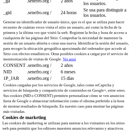
_ga
.senefro.org
/
2 años
los usuarios.
Se usa para distinguir a
_gid
.senefro.org
/
24 horas
los usuarios.
Generar un identificador de usuario único, que es el que se utiliza para hacer
recuento de cuántas veces visita el sitio un usuario, así como la fecha de la
primera y la última vez que visitó la web. Registrar la fecha y hora de acceso a
cualquiera de las páginas del Sitio. Comprobar la necesidad de mantener la
sesión de un usuario abierta o crear una nueva. Identificar la sesión del usuario,
para recoger la ubicación geográfica aproximada del ordenador que accede al
Sitio con efectos estadísticos. Otras posibles cookies a cargar por el servicio de
monitorización de visitas de Google.
Ver aquí
CONSENT
.senefro.org
/
2 años
NID
.senefro.org
/
6 meses
1P_JAR
.senefro.org
/
15 días
Cookies cargadas por los servicios de Google, tales como reCaptcha y
servicios de búsqueda y compartición de contenidos en Google+, entre otros.
Sus cookies (NID o CONSENT) permiten personalizar cómo se ven anuncios
fuera de Google o almacenar información como el idioma preferido a la hora
de mostrar resultados de búsqueda. En nuestro caso para mostrar las páginas
más visitadas.
Cookies de marketing
Las cookies de marketing se utilizan para rastrear a los visitantes en los sitios
web para permitir que los editores muestren anuncios relevantes y atractivos.