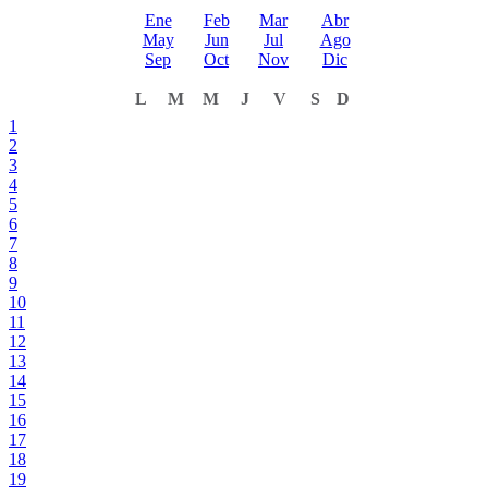
Ene
Feb
Mar
Abr
May
Jun
Jul
Ago
Sep
Oct
Nov
Dic
L
M
M
J
V
S
D
1
2
3
4
5
6
7
8
9
10
11
12
13
14
15
16
17
18
19