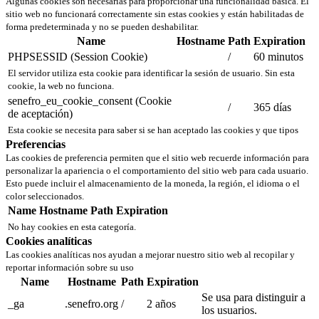
Algunas cookies son necesarias para proporcionar una funcionalidad básica. El
sitio web no funcionará correctamente sin estas cookies y están habilitadas de
forma predeterminada y no se pueden deshabilitar.
Name
Hostname
Path
Expiration
PHPSESSID (Session Cookie)
/
60 minutos
El servidor utiliza esta cookie para identificar la sesión de usuario. Sin esta
cookie, la web no funciona.
senefro_eu_cookie_consent (Cookie
/
365 días
de aceptación)
Esta cookie se necesita para saber si se han aceptado las cookies y que tipos
Preferencias
Las cookies de preferencia permiten que el sitio web recuerde información para
personalizar la apariencia o el comportamiento del sitio web para cada usuario.
Esto puede incluir el almacenamiento de la moneda, la región, el idioma o el
color seleccionados.
Name
Hostname
Path
Expiration
No hay cookies en esta categoría.
Cookies analíticas
Las cookies analíticas nos ayudan a mejorar nuestro sitio web al recopilar y
reportar información sobre su uso
Name
Hostname
Path
Expiration
Se usa para distinguir a
_ga
.senefro.org
/
2 años
los usuarios.