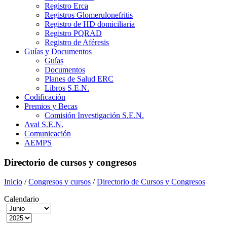
Registro Erca
Registros Glomerulonefritis
Registro de HD domiciliaria
Registro PQRAD
Registro de Aféresis
Guías y Documentos
Guías
Documentos
Planes de Salud ERC
Libros S.E.N.
Codificación
Premios y Becas
Comisión Investigación S.E.N.
Aval S.E.N.
Comunicación
AEMPS
Directorio de cursos y congresos
Inicio
/
Congresos y cursos
/
Directorio de Cursos y Congresos
Calendario