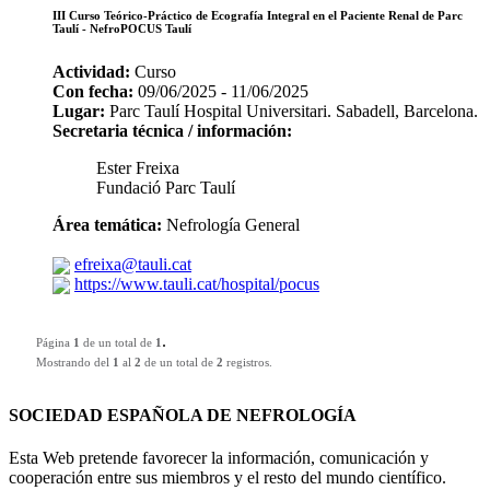
III Curso Teórico-Práctico de Ecografía Integral en el Paciente Renal de Parc
Taulí - NefroPOCUS Taulí
Actividad:
Curso
Con fecha:
09/06/2025 - 11/06/2025
Lugar:
Parc Taulí Hospital Universitari. Sabadell, Barcelona.
Secretaria técnica / información:
Ester Freixa
Fundació Parc Taulí
Área temática:
Nefrología General
efreixa@tauli.cat
https://www.tauli.cat/hospital/pocus
.
Página
1
de un total de
1
Mostrando del
1
al
2
de un total de
2
registros.
SOCIEDAD ESPAÑOLA DE NEFROLOGÍA
Esta Web pretende favorecer la información, comunicación y
cooperación entre sus miembros y el resto del mundo científico.