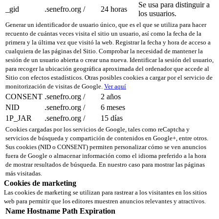
Se usa para distinguir a
_gid
.senefro.org
/
24 horas
los usuarios.
Generar un identificador de usuario único, que es el que se utiliza para hacer
recuento de cuántas veces visita el sitio un usuario, así como la fecha de la
primera y la última vez que visitó la web. Registrar la fecha y hora de acceso a
cualquiera de las páginas del Sitio. Comprobar la necesidad de mantener la
sesión de un usuario abierta o crear una nueva. Identificar la sesión del usuario,
para recoger la ubicación geográfica aproximada del ordenador que accede al
Sitio con efectos estadísticos. Otras posibles cookies a cargar por el servicio de
monitorización de visitas de Google.
Ver aquí
CONSENT
.senefro.org
/
2 años
NID
.senefro.org
/
6 meses
1P_JAR
.senefro.org
/
15 días
Cookies cargadas por los servicios de Google, tales como reCaptcha y
servicios de búsqueda y compartición de contenidos en Google+, entre otros.
Sus cookies (NID o CONSENT) permiten personalizar cómo se ven anuncios
fuera de Google o almacenar información como el idioma preferido a la hora
de mostrar resultados de búsqueda. En nuestro caso para mostrar las páginas
más visitadas.
Cookies de marketing
Las cookies de marketing se utilizan para rastrear a los visitantes en los sitios
web para permitir que los editores muestren anuncios relevantes y atractivos.
Name
Hostname
Path
Expiration