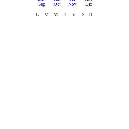
Sep
Oct
Nov
Dic
L
M
M
J
V
S
D