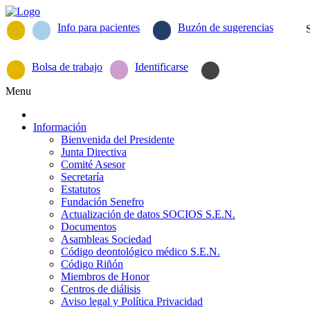
Info para pacientes
Buzón de sugerencias
Bolsa de trabajo
Identificarse
Menu
Información
Bienvenida del Presidente
Junta Directiva
Comité Asesor
Secretaría
Estatutos
Fundación Senefro
Actualización de datos SOCIOS S.E.N.
Documentos
Asambleas Sociedad
Código deontológico médico S.E.N.
Código Riñón
Miembros de Honor
Centros de diálisis
Aviso legal y Política Privacidad