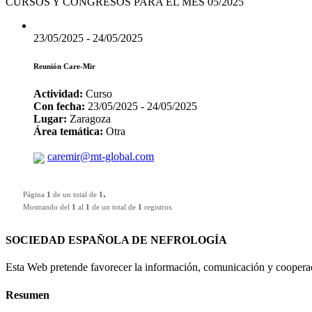
CURSOS Y CONGRESOS PARA EL MES 05/2025
23/05/2025 - 24/05/2025
Reunión Care-Mir
Actividad:
Curso
Con fecha:
23/05/2025 - 24/05/2025
Lugar:
Zaragoza
Área temática:
Otra
caremir@mt-global.com
.
Página
1
de un total de
1
Mostrando del
1
al
1
de un total de
1
registros.
SOCIEDAD ESPAÑOLA DE NEFROLOGÍA
Esta Web pretende favorecer la información, comunicación y cooperaci
Resumen