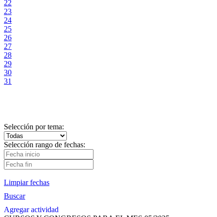
22
23
24
25
26
27
28
29
30
31
Selección por tema:
Selección rango de fechas:
Limpiar fechas
Buscar
Agregar actividad