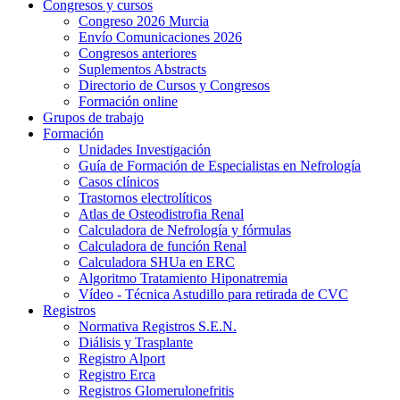
Congresos y cursos
Congreso 2026 Murcia
Envío Comunicaciones 2026
Congresos anteriores
Suplementos Abstracts
Directorio de Cursos y Congresos
Formación online
Grupos de trabajo
Formación
Unidades Investigación
Guía de Formación de Especialistas en Nefrología
Casos clínicos
Trastornos electrolíticos
Atlas de Osteodistrofia Renal
Calculadora de Nefrología y fórmulas
Calculadora de función Renal
Calculadora SHUa en ERC
Algoritmo Tratamiento Hiponatremia
Vídeo - Técnica Astudillo para retirada de CVC
Registros
Normativa Registros S.E.N.
Diálisis y Trasplante
Registro Alport
Registro Erca
Registros Glomerulonefritis