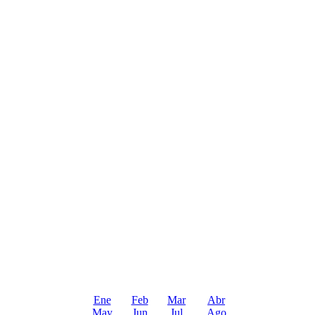
Ene
Feb
Mar
Abr
May
Jun
Jul
Ago