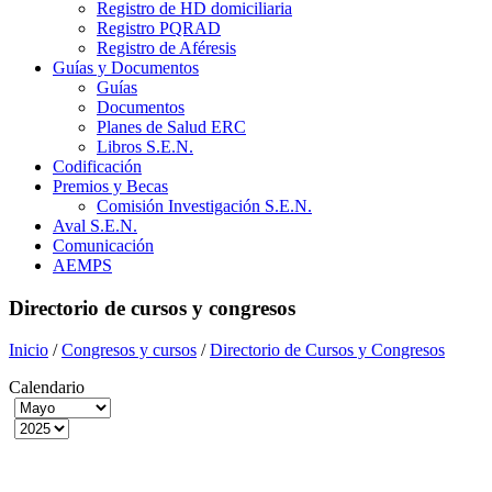
Registro de HD domiciliaria
Registro PQRAD
Registro de Aféresis
Guías y Documentos
Guías
Documentos
Planes de Salud ERC
Libros S.E.N.
Codificación
Premios y Becas
Comisión Investigación S.E.N.
Aval S.E.N.
Comunicación
AEMPS
Directorio de cursos y congresos
Inicio
/
Congresos y cursos
/
Directorio de Cursos y Congresos
Calendario