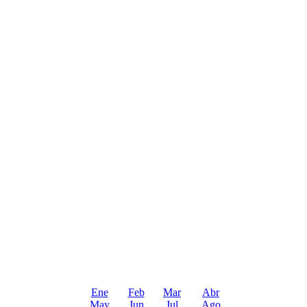
Ene
Feb
Mar
Abr
May
Jun
Jul
Ago