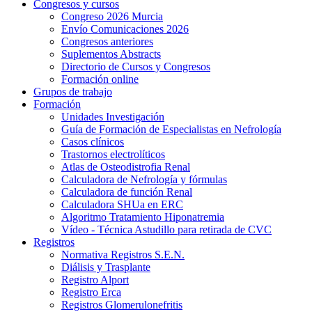
Congresos y cursos
Congreso 2026 Murcia
Envío Comunicaciones 2026
Congresos anteriores
Suplementos Abstracts
Directorio de Cursos y Congresos
Formación online
Grupos de trabajo
Formación
Unidades Investigación
Guía de Formación de Especialistas en Nefrología
Casos clínicos
Trastornos electrolíticos
Atlas de Osteodistrofia Renal
Calculadora de Nefrología y fórmulas
Calculadora de función Renal
Calculadora SHUa en ERC
Algoritmo Tratamiento Hiponatremia
Vídeo - Técnica Astudillo para retirada de CVC
Registros
Normativa Registros S.E.N.
Diálisis y Trasplante
Registro Alport
Registro Erca
Registros Glomerulonefritis