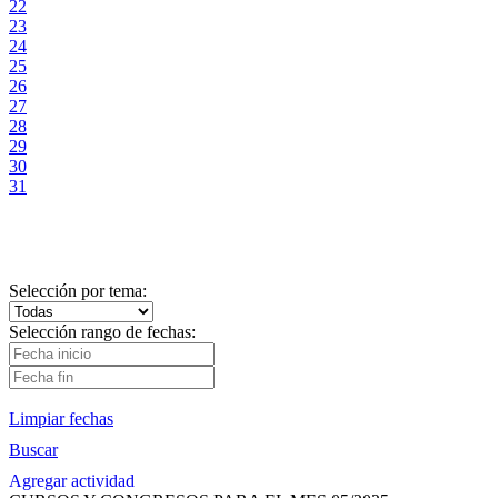
22
23
24
25
26
27
28
29
30
31
Selección por tema:
Selección rango de fechas:
Limpiar fechas
Buscar
Agregar actividad