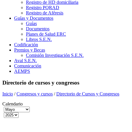
Registro de HD domiciliaria
Registro PQRAD
Registro de Aféresis
Guías y Documentos
Guías
Documentos
Planes de Salud ERC
Libros S.E.N.
Codificación
Premios y Becas
Comisión Investigación S.E.N.
Aval S.E.N.
Comunicación
AEMPS
Directorio de cursos y congresos
Inicio
/
Congresos y cursos
/
Directorio de Cursos y Congresos
Calendario