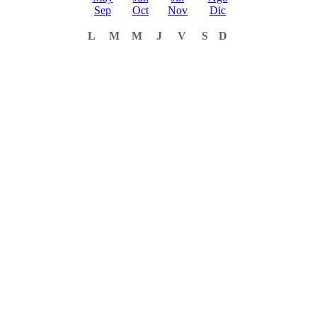
Sep
Oct
Nov
Dic
L
M
M
J
V
S
D