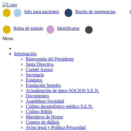
Info para pacientes
Buzón de sugerencias
Bolsa de trabajo
Identificarse
Menu
Información
Bienvenida del Presidente
Junta Directiva
Comité Asesor
Secretaría
Estatutos
Fundación Senefro
Actualización de datos SOCIOS S.E.N.
Documentos
Asambleas Sociedad
Código deontológico médico S.E.N.
Código Riñón
Miembros de Honor
Centros de diálisis
Aviso legal y Política Privacidad