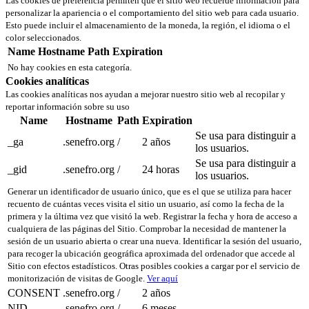
Las cookies de preferencia permiten que el sitio web recuerde información para
personalizar la apariencia o el comportamiento del sitio web para cada usuario.
Esto puede incluir el almacenamiento de la moneda, la región, el idioma o el
color seleccionados.
Name
Hostname
Path
Expiration
No hay cookies en esta categoría.
Cookies analíticas
Las cookies analíticas nos ayudan a mejorar nuestro sitio web al recopilar y
reportar información sobre su uso
Name
Hostname
Path
Expiration
Se usa para distinguir a
_ga
.senefro.org
/
2 años
los usuarios.
Se usa para distinguir a
_gid
.senefro.org
/
24 horas
los usuarios.
Generar un identificador de usuario único, que es el que se utiliza para hacer
recuento de cuántas veces visita el sitio un usuario, así como la fecha de la
primera y la última vez que visitó la web. Registrar la fecha y hora de acceso a
cualquiera de las páginas del Sitio. Comprobar la necesidad de mantener la
sesión de un usuario abierta o crear una nueva. Identificar la sesión del usuario,
para recoger la ubicación geográfica aproximada del ordenador que accede al
Sitio con efectos estadísticos. Otras posibles cookies a cargar por el servicio de
monitorización de visitas de Google.
Ver aquí
CONSENT
.senefro.org
/
2 años
NID
.senefro.org
/
6 meses