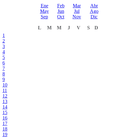
Ene
Feb
Mar
Abr
May
Jun
Jul
Ago
Sep
Oct
Nov
Dic
L
M
M
J
V
S
D
1
2
3
4
5
6
7
8
9
10
11
12
13
14
15
16
17
18
19