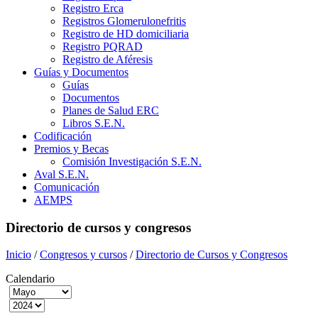
Registro Erca
Registros Glomerulonefritis
Registro de HD domiciliaria
Registro PQRAD
Registro de Aféresis
Guías y Documentos
Guías
Documentos
Planes de Salud ERC
Libros S.E.N.
Codificación
Premios y Becas
Comisión Investigación S.E.N.
Aval S.E.N.
Comunicación
AEMPS
Directorio de cursos y congresos
Inicio
/
Congresos y cursos
/
Directorio de Cursos y Congresos
Calendario