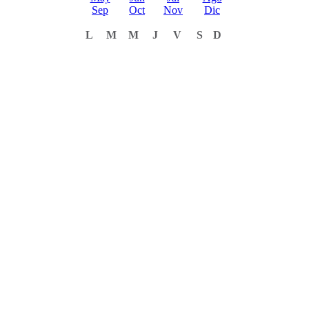
Sep
Oct
Nov
Dic
L
M
M
J
V
S
D