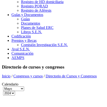
Registro de HD domiciliaria
Registro PQRAD
Registro de Aféresis
Guías y Documentos
Guías
Documentos
Planes de Salud ERC
Libros S.E.N.
Codificación
Premios y Becas
Comisión Investigación S.E.N.
Aval S.E.N.
Comunicación
AEMPS
Directorio de cursos y congresos
Inicio
/
Congresos y cursos
/
Directorio de Cursos y Congresos
Calendario