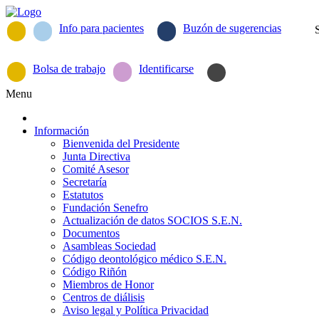
Info para pacientes
Buzón de sugerencias
Bolsa de trabajo
Identificarse
Menu
Información
Bienvenida del Presidente
Junta Directiva
Comité Asesor
Secretaría
Estatutos
Fundación Senefro
Actualización de datos SOCIOS S.E.N.
Documentos
Asambleas Sociedad
Código deontológico médico S.E.N.
Código Riñón
Miembros de Honor
Centros de diálisis
Aviso legal y Política Privacidad