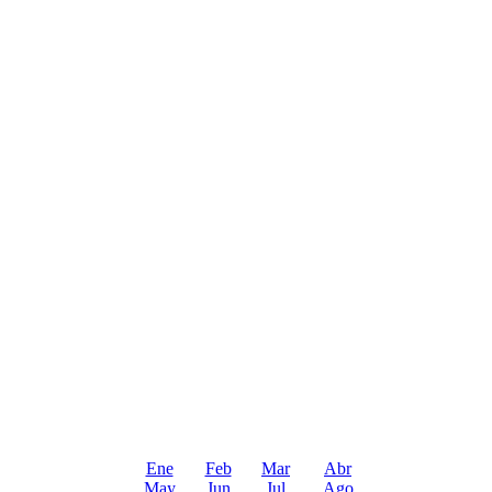
Ene
Feb
Mar
Abr
May
Jun
Jul
Ago