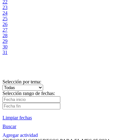
22
23
24
25
26
27
28
29
30
31
Selección por tema:
Selección rango de fechas:
Limpiar fechas
Buscar
Agregar actividad