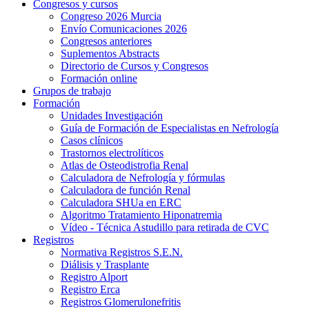
Congresos y cursos
Congreso 2026 Murcia
Envío Comunicaciones 2026
Congresos anteriores
Suplementos Abstracts
Directorio de Cursos y Congresos
Formación online
Grupos de trabajo
Formación
Unidades Investigación
Guía de Formación de Especialistas en Nefrología
Casos clínicos
Trastornos electrolíticos
Atlas de Osteodistrofia Renal
Calculadora de Nefrología y fórmulas
Calculadora de función Renal
Calculadora SHUa en ERC
Algoritmo Tratamiento Hiponatremia
Vídeo - Técnica Astudillo para retirada de CVC
Registros
Normativa Registros S.E.N.
Diálisis y Trasplante
Registro Alport
Registro Erca
Registros Glomerulonefritis